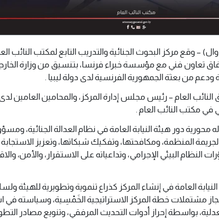
س 08 ابريل 2026 م ( وال) – وقع مركز البحوث الجنائية والتدريب التابع لمكتب النائب
تفاق تعاون فني مع مؤسسة خبراء فرنسا، بتنسيق من وزارة الخارج
ودعم من بعثة الجمهورية الفرنسية لدى دولة ليبيا .
النائب العام – رئيس مجلس إدارة المركز، والمحامين العامين لدى
 في مكتب النائب العام .
ه محورية دور هيئة النيابة العامة في نظام العدالة الجنائية، ومسؤو
لجريمة المنظمة، ومكافحتها، وتفكيك شبكاتها، وتعزيز الاستجابة 
ت النظام البيئي الإجرامي، وتداعياته على الاستقرار، والأمن، والاق
النيابة العامة في إنشاء المركز كذراع تنموية وتطويرية للهيئة ول
إنجاز مشتملات خطة المركز الاستراتيجية الخَمْسِية، وسياسته في 
لعدلية، بواسطة إحراز أدوات التحديث المرفقي، وتنويع مصادر التطو