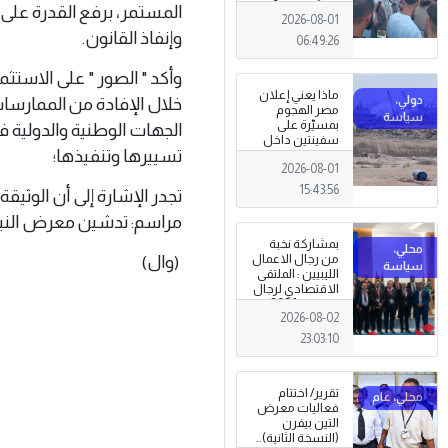
المعيشية وتدني
المستمر، برفع القدرة على 
2026-08-01
الخدمات العامة .
وإنفاذ القانون.
06:49:26
وأكد " الصور " على الاستث
ماذا يعني إعلان
خلال الإفادة من الممارسا
مصر الهجوم
بمسيّرة على
الجهات الوطنية والدولية ف
سفينتين داخل
تسييرها وتنفيذها؛
ميناء دمياط؟
2026-08-01
(قراءة تحليلية)
15:43:56
تجدر الإشارة إلى أن الوثيق
مراسم: تدشين معرض النيابة الع
بمشاركة نخبة
(وال)
من رجال الاعمال
الليبيين : الملتقى
الاقتصادي لرجال
الاعمال 2026
2026-08-02
تبدأ فعاليات
بمدينة سرت .
23:03:10
تقرير/ اختتام
فعاليات معرض
التين بيفرن
(النسخة الثانية)..