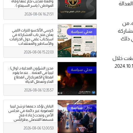
واقعة تعذيب نجَمَ عنها وفاة
لعدالة
المواطن ( ياسر السيفاو ) .
2026-08-06 16:21:51
، من
مشاركة
كرسي الألكسو للتراث الليبي
يعلن فتح باب المشاركة في
ي ذلك
استكتاب علمي حول الخرافات
والأساطير والمعتقدات
الشعبية
2026-08-06 15:22:03
ِّعَت خلال
محرر الشؤون المحلية بـ (وال) :
ليبيا في العتمة... عندما يقود
انقطاع الكهرباء إلى انقطاع
الماء وتعطل الحياة
2026-08-06 12:35:57
اليابان تؤكد دعمها ترشح ليبيا
للعضوية غير دائمة في مجلس
الأمن وتبحث إعادة فتح
قسمها القنصلي بطرابلس
2026-08-06 12:00:53