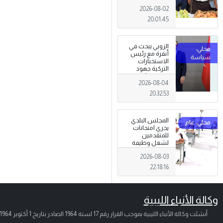
تظاهرة وطنية
2026-08-02
وصمود
للمزارعين في
20:01:45
وجه التغيرات
المناخية
الزوبي يبحث في
أنقرة مع رئيس
الاستخبارات
التركية جهود
توحيد المؤسسة
2026-08-04
العسكرية على
أسس مهنية
20:32:53
ووطنية،
المجلس البلدي
يجري امتحانات
للمتقدمين
لشغل وظيفة
مختار محلة .
2026-08-03
22:18:16
وكالة الأنباء الليبية
أنشئت وكالة الأنباء الليبية بموجب القرار رقم 17 لسنة 1964 الصادر بتاريخ
1 أكتوبر 1964