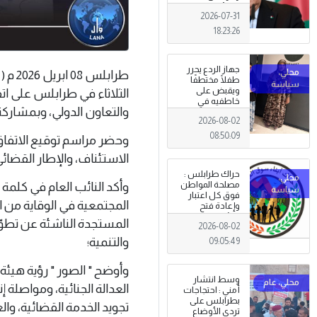
الجزائري يعلن
2026-07-31
الحداد .
18:23:26
جهاز الردع يحرر
طرابل
طفلًا مختطفًا
ويقبض على
الثلاثاء في طرابلس على ا
خاطفيه في
والتعاون الدولي، وبمشاركة 
طرابلس
2026-08-02
08:50:09
وحضر مراسم توقيع الاتفاق 
الاستئناف، والإطار القضائي
حراك طرابلس :
وأكد النائب العام في كلمة ل
مصلحة المواطن
فوق كل اعتبار
المجتمعية في الوقاية من ا
وإعادة فتح
المؤسسات
المستجدة الناشئة عن تطوّرا
2026-08-02
جاءت استجابةً
للإرادة الشعبية
والتنمية؛
09:05:49
وأوضح " الصور " رؤية هيئة 
وسط انتشار
العدالة الجنائية، ومواصلة 
أمني : احتجاجات
بطرابلس على
تجويد الخدمة القضائية، وا
تردي الأوضاع