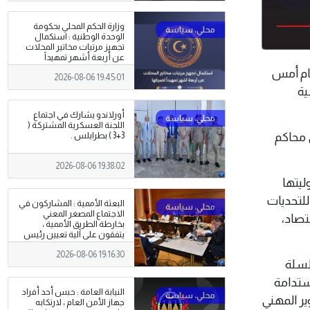
وزارة الحكم المحلي بحكومة
الوحدة الوطنية : استكمال
تجهيز مرتبات مخاتير المحلات
عن أربعة أشهر تمهيداً
لصرفها .
 العام أمس
2026-08-06 19:45:01
ية
أورلاندو يشارك في اجتماع
اللجنة العسكرية المشتركة (
 محاكم
3+3 ) بطرابلس .
2026-08-06 19:38:02
ليتها
للتحديات
البعثة الأممية : المشاركون في
الاجتماع المصغر المعني
تصاد،
بخارطة الطريق الأممية ،
يتفقون على آلية تعيين رئيس
مفوضية الانتخابات
2026-08-06 19:16:30
سلسلة
استدامة
النيابة العامة : حبس أحد أفراد
ير المهني
جهاز الأمن العام ، لارتكابه