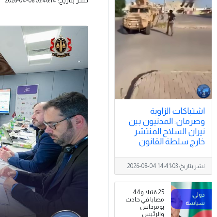
2026-04-08 03:46:14
اشتباكات الزاوية
وصرمان: المدنيون بين
نيران السلاح المنتشر
خارج سلطة القانون
نشر بتاريخ:
2026-08-04 14:41:03
25 قتيلا و44
مصابا في حادث
بومرداس
والرئيس