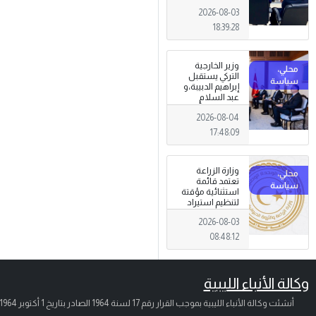
الجرائم المالية
2026-08-03
وتهديدات الأمن
القومي
18:39:28
وزير الخارجية
التركي يستقبل
إبراهيم الدبيبة،و
عبد السلام
الزوبي في أنقرة
2026-08-04
17:48:09
وزارة الزراعة
تعتمد قائمة
استثنائية مؤقتة
لتنظيم استيراد
وتداول المبيدات
2026-08-03
الزراعية
08:48:12
وكالة الأنباء الليبية
أنشئت وكالة الأنباء الليبية بموجب القرار رقم 17 لسنة 1964 الصادر بتاريخ
1 أكتوبر 1964