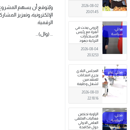
تظاهرة وطنية
2026-08-02
وصمود
ويُتوقع أن يسهم المشروع
للمزارعين في
20:01:45
الإلكترونية، وتعزيز المشار
وجه التغيرات
المناخية
الرقمية.
الزوبي يبحث في
أنقرة مع رئيس
… (وال)...
الاستخبارات
التركية جهود
توحيد المؤسسة
2026-08-04
العسكرية على
أسس مهنية
20:32:53
ووطنية،
المجلس البلدي
يجري امتحانات
للمتقدمين
لشغل وظيفة
مختار محلة .
2026-08-03
22:18:16
الزاوية تحتضن
فعاليات الملتقى
العلمي الدولي
حول مكافحة