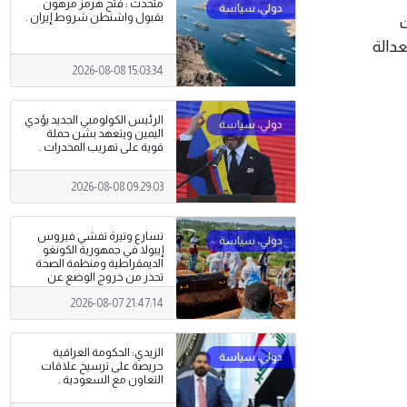
متحدث : فتح هرمز مرهون
بقبول واشنطن شروط إيران .
ت
عدالة
2026-08-08 15:03:34
الرئيس الكولومبي الجديد يؤدي
اليمين ويتعهد بشن حملة
قوية على تهريب ‌المخدرات .
2026-08-08 09:29:03
تسارع وتيرة تفشي فيروس
إيبولا في جمهورية الكونغو
الديمقراطية ومنظمة الصحة
تحذر من خروج الوضع عن
السيطرة
2026-08-07 21:47:14
الزيدي: الحكومة العراقية
حريصة على ترسيخ علاقات
التعاون مع السعودية .