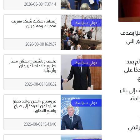
2026-08-08 17:37:44
إسبانيا : تفكيك شبكة تهريب
مخدرات ومهاجرين .
وطنيًا يهدف
ق التي
2026-08-08 16:39:57
م يعد
علييف وباشينيان يبحثان مسار
تطبيع علاقات أذربيجان
دًا على
وأرمينيا .
.
2026-08-08 16:00:32
إلى بناء
امة،
غروندبرغ : اليمن يواجه خطرا
متزايدا من العودة إلى صراع
واسع النطاق .
2026-08-08 15:43:40
 رقمي