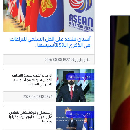
آسيان تشدد على الحل السلمي للنزاعات
في الذكرى الـ59 لتأسيسها .
نشر بتاريخ:
2026-08-08 19:22:09
الزيدي: انتهاء مهمة التحالف
الدولي سيفتح مجالا أوسع
للبناء في العراق .
2026-08-08 18:27:41
زيلينسكي وفوتشيتش يتفقان
على تعزيز التعاون بين أوكرانيا
وصربيا