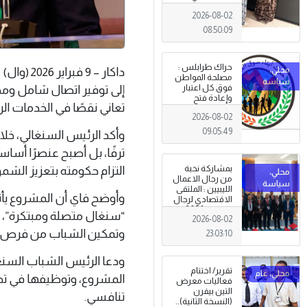
طرابلس
2026-08-02
08:50:09
حراك طرابلس :
داكار – 
مصلحة المواطن
فوق كل اعتبار
إلى توفير اتصال شامل ومجا
وإعادة فتح
تعاني نقصًا في الخدمات الرق
المؤسسات
2026-08-02
جاءت استجابةً
للإرادة الشعبية
09:05:49
وأكد الرئيس السنغالي، خلا
ترفًا، بل أصبح عنصرًا أساسي
بمشاركة نخبة
التزام حكومته بتعزيز الش
من رجال الاعمال
الليبيين : الملتقى
وأوضح فاي أن المشروع يأتي
الاقتصادي لرجال
الاعمال 2026
“سنغال متصلة ومبتكرة”، قا
2026-08-02
تبدأ فعاليات
بمدينة سرت .
وتمكين الشباب من فرص ال
23:03:10
ودعا الرئيس الشباب السنغا
تقرير/ اختتام
المشروع، وتوظيفها في تطو
فعاليات معرض
التين بيفرن
تنافسي.
(النسخة الثانية)..