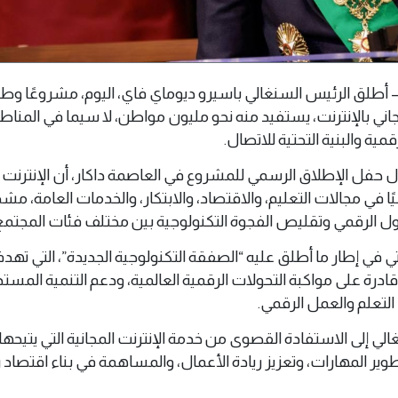
9 فبراير 2026 (وال) – أطلق الرئيس السنغالي باسيرو ديوماي فاي، اليوم، مشروعًا 
ني بالإنترنت، يستفيد منه نحو مليون مواطن، لا سيما في المناط
مية والبنية التحتية للاتصال.
ل حفل الإطلاق الرسمي للمشروع في العاصمة داكار، أن الإنترنت ل
ًا في مجالات التعليم، والاقتصاد، والابتكار، والخدمات العامة، مشد
مول الرقمي وتقليص الفجوة التكنولوجية بين مختلف فئات المجتمع
 في إطار ما أطلق عليه “الصفقة التكنولوجية الجديدة”، التي تهدف 
درة على مواكبة التحولات الرقمية العالمية، ودعم التنمية المستد
تعلم والعمل الرقمي.
لي إلى الاستفادة القصوى من خدمة الإنترنت المجانية التي يتيحها
ير المهارات، وتعزيز ريادة الأعمال، والمساهمة في بناء اقتصاد