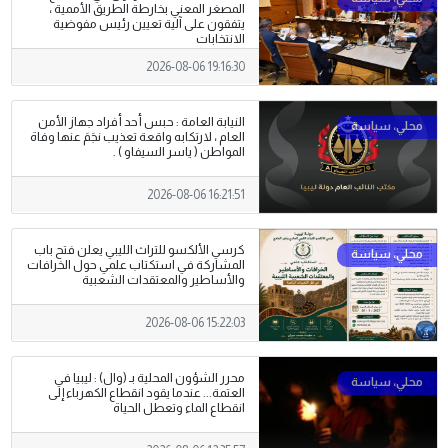
المصغر المعني بخارطة الطريق الأممية ،
يتفقون على آلية تعيين رئيس مفوضية
الانتخابات
2026-08-06 19:16:30
النيابة العامة : حبس أحد أفراد جهاز الأمن
العام ، لارتكابه واقعة تعذيب نجَمَ عنها وفاة
المواطن ( ياسر السيفاو ) .
2026-08-06 16:21:51
كرسي الألكسو للتراث الليبي يعلن فتح باب
المشاركة في استكتاب علمي حول الخرافات
والأساطير والمعتقدات الشعبية
2026-08-06 15:22:03
محرر الشؤون المحلية بـ (وال) : ليبيا في
العتمة... عندما يقود انقطاع الكهرباء إلى
انقطاع الماء وتعطل الحياة