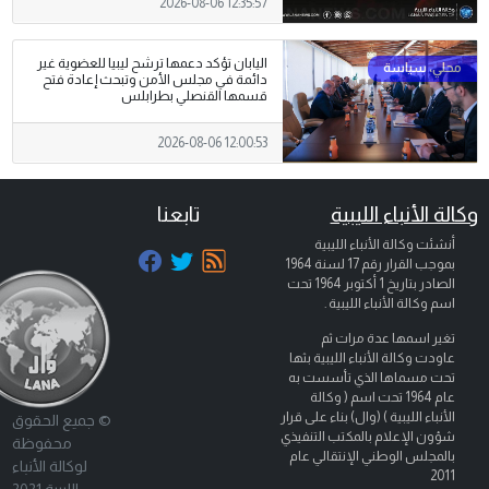
2026-08-06 12:35:57
اليابان تؤكد دعمها ترشح ليبيا للعضوية غير
دائمة في مجلس الأمن وتبحث إعادة فتح
قسمها القنصلي بطرابلس
2026-08-06 12:00:53
وكالة الأنباء الليبية
تابعنا
أنشئت وكالة الأنباء الليبية
بموجب القرار رقم 17 لسنة 1964
الصادر بتاريخ
1 أكتوبر 1964
تحت
اسم وكالة الأنباء الليبية .
تغير اسمها عدة مرات ثم
عاودت وكالة الأنباء الليبية بثها
تحت مسماها الذي تأسست به
عام 1964 تحت اسم ( وكالة
الأنباء الليبية ) (وال) بناء على قرار
© جميع الحقوق
شؤون الإعلام بالمكتب التنفيذي
محفوظة
بالمجلس الوطني الإنتقالي عام
لوكالة الأنباء
2011
الليبية 2021