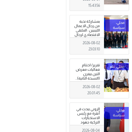
15:43:56
بمشاركة نخبة
من رجال الاعمال
الليبيين : الملتقى
الاقتصادي لرجال
الاعمال 2026
2026-08-02
تبدأ فعاليات
بمدينة سرت .
23:03:10
تقرير/ اختتام
فعاليات معرض
التين بيفرن
(النسخة الثانية)..
تظاهرة وطنية
2026-08-02
وصمود
للمزارعين في
20:01:45
وجه التغيرات
المناخية
الزوبي يبحث في
أنقرة مع رئيس
الاستخبارات
التركية جهود
توحيد المؤسسة
2026-08-04
العسكرية على