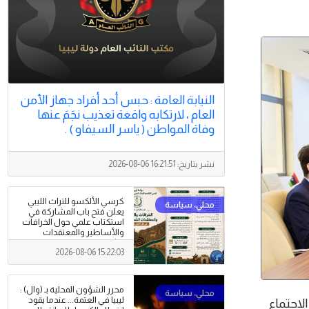
النيابة العامة : حبس أحد أفراد جهاز الأمن
العام ، لارتكابه واقعة تعذيب نجَمَ عنها
وفاة المواطن ( ياسر السيفاو ) .
نشر بتاريخ:
2026-08-06 16:21:51
كرسي الألكسو للتراث الليبي
يعلن فتح باب المشاركة في
استكتاب علمي حول الخرافات
والأساطير والمعتقدات
الشعبية
2026-08-06 15:22:03
محرر الشؤون المحلية بـ (وال) :
ليبيا في العتمة... عندما يقود
ء الاجتماع