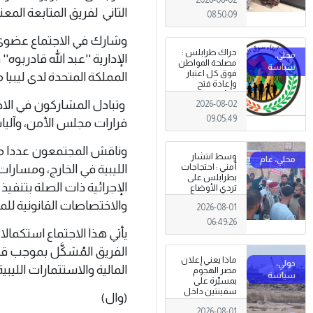
الثاني لفريق المتابعة المع
08:50:09
وشارك في الاجتماع عضوي 
حراك طرابلس :
الإدارية ''عبد الله قادربوه
مصلحة المواطن
فوق كل اعتبار
المملكة المتحدة لدى ليبيا م
وإعادة فتح
المؤسسات
وتبادل المشاركون في الاجت
2026-08-02
جاءت استجابةً
للإرادة الشعبية
09:05:49
قرارات مجلس الأمن، وآليات
وناقش المجتمعون عددا من ا
وسط انتشار
أمني : احتجاجات
الليبية في الخارج، ومسار
بطرابلس على
الإجرائية ذات الصلة بتنف
تردي الأوضاع
المعيشية وتدني
والاختصاصات القانونية لل
2026-08-01
الخدمات العامة .
06:49:26
يأتي هذا الاجتماع استكمالا
ماذا يعني إعلان
المالية والاستثمارات الليب
مصر الهجوم
بمسيّرة على
سفينتين داخل
(وال)
ميناء دمياط؟
2026-08-01
(قراءة تحليلية)