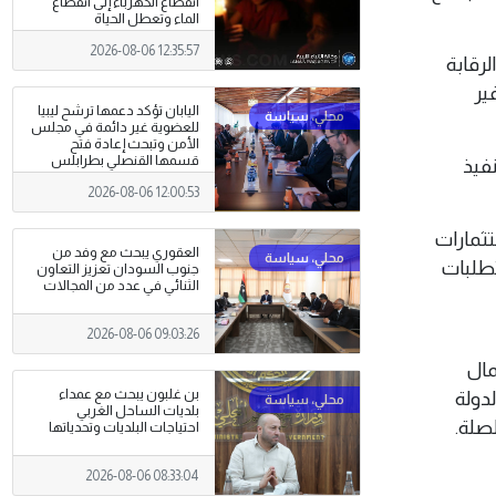
انقطاع الكهرباء إلى انقطاع
الماء وتعطل الحياة
2026-08-06 12:35:57
رقابة
ير
اليابان تؤكد دعمها ترشح ليبيا
للعضوية غير دائمة في مجلس
الأمن وتبحث إعادة فتح
قسمها القنصلي بطرابلس
نفيذ
2026-08-06 12:00:53
تثمارات
العقوري يبحث مع وفد من
تطلبات
جنوب السودان تعزيز التعاون
الثنائي في عدد من المجالات
2026-08-06 09:03:26
مال
بن غلبون يبحث مع عمداء
ة أوضاع الدولة
بلديات الساحل الغربي
لصلة.
احتياجات البلديات وتحدياتها
2026-08-06 08:33:04