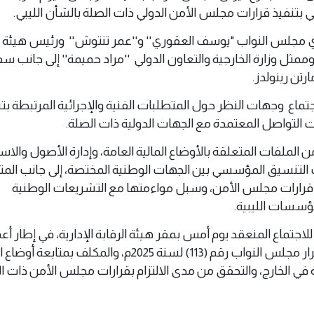
ني بتنفيذ قرارات مجلس الأمن الدولي ذات الصلة بالشأن الليبي.
مجلس النواب "يوسف العقوري'' و''عمر تنتوش'' ورئيس هيئة ال
'' وممثل وزارة الخارجية والتعاون الدولي ''مراد حميمة'' إلى جانب سف
ارتن رينولدز.
ماع وجهات النظر حول المتطلبات الفنية والإجرائية المرتبطة بت
 التواصل المعتمدة مع الجهات الدولية ذات الصلة.
لملفات المتعلقة بالأوضاع المالية العامة، وإدارة الأصول والاس
ات التنسيق المؤسسي بين الجهات الوطنية المختصة، إلى جانب الم
يذ قرارات مجلس الأمن، وسبل مواءمتها مع التشريعات الوطنية
مؤسسات الليبية.
 للاجتماع المنعقد يوم أمس بمقر هيئة الرقابة الإدارية، في إطار أع
الفريق المُشكَّل بموجب قرار مجلس النواب رقم (113) لسنة 2025م، والمكلف بمتابع
ية في الخارج، والتحقق من مدى الالتزام بقرارات مجلس الأمن ذات ا