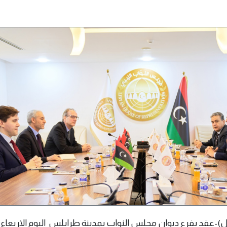
لس 04 فبراير 2026(وال)-عقد بفرع ديوان مجلس النواب بمدينة طرابلس اليوم الاربعا