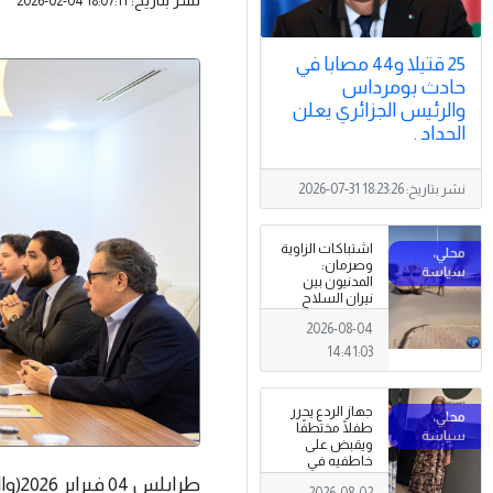
2026-02-04 18:07:11
25 قتيلا و44 مصابا في
حادث بومرداس
والرئيس الجزائري يعلن
الحداد .
نشر بتاريخ:
2026-07-31 18:23:26
اشتباكات الزاوية
وصرمان:
المدنيون بين
نيران السلاح
المنتشر خارج
2026-08-04
سلطة القانون
14:41:03
جهاز الردع يحرر
طفلًا مختطفًا
ويقبض على
خاطفيه في
طرابلس
طراب
2026-08-02