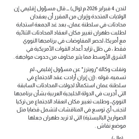
لندن 4 فبراير 2026 م (وال) ـــ قال مسؤول إقليمي إن
الولايات المتحدة وإيران من المقرر أن يعقدان
محادثات في سلطنة عمان، بعد غد الجمعة استجابة
لطلبت طهران تغيير مكان انعقاد المحادثات الثنائية
مع أمريكا، لحصر المفاوضات في برنامجها النووي
فقط ، في ظل تزايد أعداد القوات الأمريكية في
الشرق الأوسط مما يثير مخاوف من حدوث مواجهة .
ونقلت وكالة "رويترز" عن مسؤول إقليمي، لم
تسميه، قوله : (إن إيران أرادت عقد الاجتماع في
سلطنة عمان استكمالاً لجولات المحادثات السابقة
التي أجريت في الدولة الخليجية العربية بشأن برنامجها
النووي، وطلبت تغيير مكان انعقاد الاجتماع من تركيا
لتجنب أي توسع في المناقشات لتشمل قضايا مثل
الصواريخ الباليستية) التي لا تريد طهران جعلها
موضع نقاش .
...(وال)...