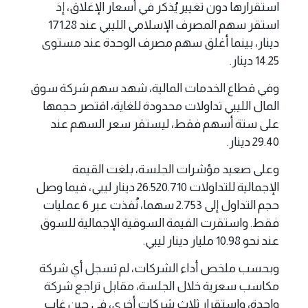
استقرارها دون تغيير يُذكر في أسعار الإغلاق، إذ
استقر سهم المصرف الإسلامي الليبي عند 171.28
دينار، بينما أغلق سهم مصرف الوحدة عند مستوى
14.25 دينار.
وفي قطاع الخدمات المالية، شهد سهم شركة سوق
المال الليبي تداولات محدودة للغاية، اقتصر حجمها
على ستة أسهم فقط، ليستقر سعر السهم عند
29.40 دينار.
وعلى صعيد مؤشرات الجلسة، بلغت القيمة
الإجمالية للتداولات 26.520.710 دينار ليبي، فيما وصل
حجم التداول إلى 2.753 سهما، نُفذت عبر 6 عمليات
فقط. واستقرت القيمة السوقية الإجمالية للسوق
عند نحو 10.98 مليار دينار ليبي.
وبحسب ملخص أداء الشركات، لم تسجل أي شركة
مكاسب سعرية خلال الجلسة، مقابل تراجع شركة
واحدة، واستقرار ثلاث شركات أخرى، في حين غاب