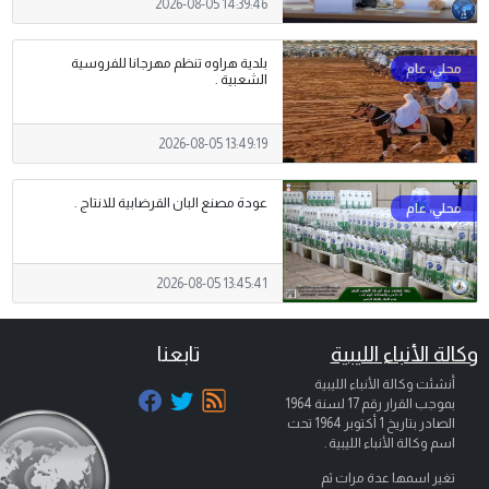
2026-08-05 14:39:46
بلدية هراوه تنظم مهرجانا للفروسية
الشعبية .
2026-08-05 13:49:19
عودة مصنع البان القرضابية للانتاج .
2026-08-05 13:45:41
وكالة الأنباء الليبية
تابعنا
أنشئت وكالة الأنباء الليبية
بموجب القرار رقم 17 لسنة 1964
الصادر بتاريخ
1 أكتوبر 1964
تحت
اسم وكالة الأنباء الليبية .
تغير اسمها عدة مرات ثم