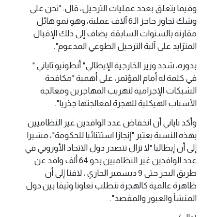
وفيما يتعلق بعدد عمليات الترحيل، قال: "نحن على
وشك تجاوز حاجز الـ6 آلاف عملية، وهو نمو هائل
مقارنة بالسنوات السابقة. يضاف إلى ذلك الإقبال
المتزايد على آلية الترحيل الطوعي المدعوم".
بدوره، شدد وزير الخارجية الإيطالي" أنطونيو تاياني "
في كلمة له أمام المؤتمر، على أهمية "مكافحة
الشبكات الإجرامية لتهريب المهاجرين ومعالجة
الأسباب الهيكلية للهجرة لمعالجتها جذريا".
وأكد تاياني أن انخفاض عدد الوافدين غير النظاميين
بهذه النسبة يعتبر "إنجازا استثنائيا للحكومة"، مشيرا
إلى أن إيطاليا "لا تزال تتصدر دول الاتحاد الأوروبي في
عدد الوافدين غير النظاميين بحو 64 ألف وافد عن
طريق البحر حتى 9 ديسمبر الجاري ، لافتا إلى أن
ظاهرة عالمية كالهجرة تتطلب تعاونا وثيقا بين دول
المنشأ والعبور والمقصد".