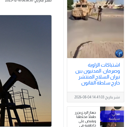
2025-12-16 08:36:50
اشتباكات الزاوية
وصرمان: المدنيون بين
نيران السلاح المنتشر
خارج سلطة القانون
نشر بتاريخ:
2026-08-04 14:41:03
جهاز الردع يحرر
طفلًا مختطفًا
ويقبض على
خاطفيه في