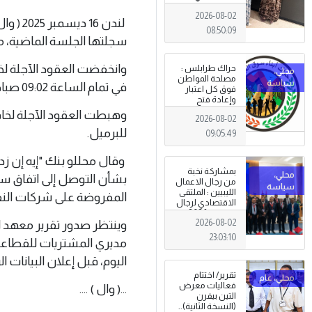
طرابلس
2026-08-02
لندن 6
08:50:09
سجلتها الجلسة الماضية، مع
حراك طرابلس :
مصلحة المواطن
في تمام الساعة 09:02 صباحاً بتوقيت مكة المكرمة.
فوق كل اعتبار
وإعادة فتح
المؤسسات
2026-08-02
جاءت استجابةً
للإرادة الشعبية
للبرميل.
09:05:49
وقال محللو بنك "إيه إن ز
بمشاركة نخبة
بشأن التوصل إلى اتفاق سلا
من رجال الاعمال
الليبيين : الملتقى
المفروضة على شركات النف
الاقتصادي لرجال
الاعمال 2026
2026-08-02
وينتظر صدور تقرير معهد ال
تبدأ فعاليات
بمدينة سرت .
23:03:10
مديري المشتريات للقطاعي
اليوم، قبل إعلان البيانات ا
تقرير/ اختتام
فعاليات معرض
...( وال ) ....
التين بيفرن
(النسخة الثانية)..