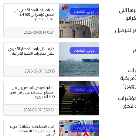
ائرها التي
احتياطيات النقد الأجنبي في
الصين ترتفع إلى 3.4188
انيا.
تريليون دولار
"برنت" تسليم فبراير 2026 بنسبة 0.75% أو 45 سنتاً إلى 60.11 دولار للبرميل
2026-08-08 14:05:11
فايننشال تايمز: الحصار الأمريكي
% أو 47 سنتاً إلى 56.35 دولار
يشل صادرات النفط الإيرانية .
رات
2026-08-07 18:29:35
أمريكية
ترز".
ألمانيا تعوض المتضررين من
انقطاع الكهرباء في برلين بنحو
900 ألف يورو .
 مؤشرات
 لاحق
2026-08-07 15:50:54
اتحاد الصناعات الألمانية : حرب
إيران تبطئ نمو الاقتصاد
العالمي .