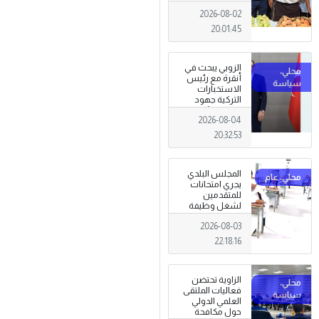
تظاهرة وطنية
2026-08-02
وصمود
للمزارعين في
20:01:45
وجه التغيرات
المناخية
الزوبي يبحث في
أنقرة مع رئيس
الاستخبارات
التركية جهود
توحيد المؤسسة
2026-08-04
العسكرية على
أسس مهنية
20:32:53
ووطنية،
المجلس البلدي
يجري امتحانات
للمتقدمين
لشغل وظيفة
مختار محلة .
2026-08-03
22:18:16
الزاوية تحتضن
فعاليات الملتقى
العلمي الدولي
حول مكافحة