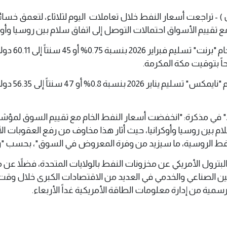
1 ديسمبر 2025 ( وال ) - تراجعت أسعار النفط خلال تعاملات اليوم لثلاثاء، لتعمق خس
 تقييم الأسواق احتمالات التوصل إلى اتفاق سلام بين روسيا وأوكر
وانخفضت العقود الآجلة لخام 
وهبطت العقود الآجلة لخام "نايمكس" تسليم يناير 2026 بنسبة 0.8
د" في مذكرة: "انخفضت أسعار النفط الخام مع تقييم السوق لمؤش
م بين روسيا وأوكرانيا، حيث أثار هذا مخاوف من رفع العقوبات ال
ط الروسية، ما سيزيد من وفرة المعروض في السوق"، بحسب "روي
بترول الأمريكي عن مخزونات النفط بالولايات المتحدة، فضلاً عن
ن الصناعي والخدمي في العديد من الاقتصادات الكبرى خلال وقت
لرسمية من إدارة معلومات الطاقة الأمريكية غداً الأربعاء.