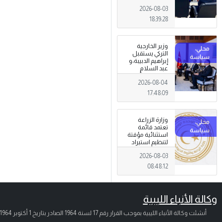
الجرائم المالية
2026-08-03
وتهديدات الأمن
القومي
18:39:28
وزير الخارجية
التركي يستقبل
إبراهيم الدبيبة،و
عبد السلام
الزوبي في أنقرة
2026-08-04
17:48:09
وزارة الزراعة
تعتمد قائمة
استثنائية مؤقتة
لتنظيم استيراد
وتداول المبيدات
2026-08-03
الزراعية
08:48:12
وكالة الأنباء الليبية
أنشئت وكالة الأنباء الليبية بموجب القرار رقم 17 لسنة 1964 الصادر بتاريخ
1 أكتوبر 1964