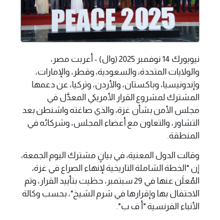
نيويورك 14 نوفمبر 2025 (وال) - أعربت مصر،
والولايات المتحدة، والسعودية، وقطر، والإمارات،
وإندونيسيا، وباكستان، والأردن، وتركيا، عن دعمها
المشترك لمشروع القرار الأمريكي المعدَّل في
مجلس الأمن بشأن غزة، والذي صاغته واشنطن بعد
التشاور، والتعاون مع أعضاء المجلس، وشركائه في
المنطقة.
وقالت الدول المعنية، في بيانٍ مشترك اليوم الجمعة،
إن "الخطة الشاملة التاريخية لإنهاء الصراع في غزة،
المُعلَن عنها في 29 سبتمبر، حظيت بتأييد القرار، وتم
الاحتفال بها وإقرارها في شرم الشيخ"، بحسب وكالة
الأنباء الفرنسية "أ ف ب".