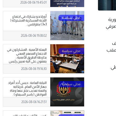
2026-08-06 19:45:01
أورلاندو يشارك في اجتماع
هورية
اللجنة العسكرية المشتركة (
3+3 ) بطرابلس .
ينار من حساب مصرفي
2026-08-06 19:38:02
اف
لفرع عقب
البعثة الأممية : المشاركون في
الاجتماع المصغر المعني
بخارطة الطريق الأممية ،
يتفقون على آلية تعيين رئيس
مفوضية الانتخابات
طي.
2026-08-06 19:16:30
النيابة العامة : حبس أحد أفراد
جهاز الأمن العام ، لارتكابه
واقعة تعذيب نجَمَ عنها وفاة
المواطن ( ياسر السيفاو ) .
2026-08-06 16:21:51