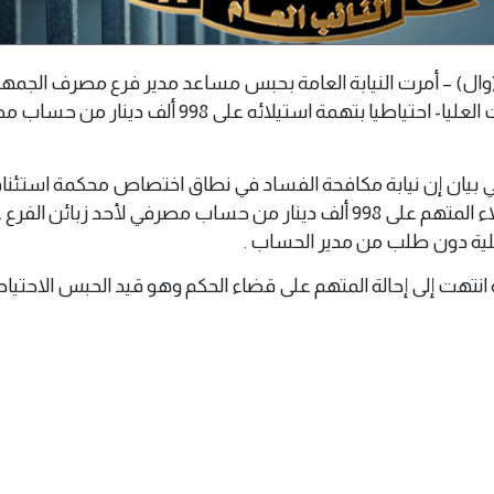
رابلس 029 نوفمبر 2025(وال) – أمرت النيابة العامة بحبس مساعد مدير فرع مصرف الجم
-الأكاديمية الليبية للدراسات العليا- احتياطيا بتهمة استيلائه على 998 ألف د
ي بيان إن نيابة مكافحة الفساد في نطاق اختصاص محكمة استئن
طرابلس حققت في استيلاء المتهم على 998 ألف دينار من حساب مصرفي لأحد زبائن ا
لية دون طلب من مدير الحساب .
امة انتهت إلى إحالة المتهم على قضاء الحكم وهو قيد الحبس الاحتيا