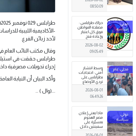
08:50:09
ط
حراك طرابلس :
مصلحة المواطن
فوق كل اعتبار
وإعادة فتح
لأحد زبائن الفرع.
المؤسسات
2026-08-02
جاءت استجابةً
وقال مكتب النائب العام ف
للإرادة الشعبية
09:05:49
إجراء تحويلات مصرفية داخ
وسط انتشار
أمني : احتجاجات
بطرابلس على
وأكد البيان أن النيابة الع
تردي الأوضاع
المعيشية وتدني
....(وال ) ...
2026-08-01
الخدمات العامة .
06:49:26
ماذا يعني إعلان
مصر الهجوم
بمسيّرة على
سفينتين داخل
ميناء دمياط؟
2026-08-01
(قراءة تحليلية)