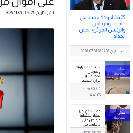
على أموال من
نشر بتاريخ:
2025-11-09 21:20:26
25 قتيلا و44 مصابا في
حادث بومرداس
والرئيس الجزائري يعلن
الحداد .
نشر بتاريخ:
2026-07-31 18:23:26
اشتباكات الزاوية
وصرمان:
المدنيون بين
نيران السلاح
المنتشر خارج
2026-08-04
سلطة القانون
14:41:03
جهاز الردع يحرر
طفلًا مختطفًا
ويقبض على
خاطفيه في
طرابلس
2026-08-02