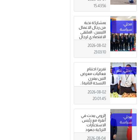
15:43:56
بمشاركة نخبة
من رجال الاعمال
الليبيين : الملتقى
الاقتصادي لرجال
الاعمال 2026
2026-08-02
تبدأ فعاليات
بمدينة سرت .
23:03:10
تقرير/ اختتام
فعاليات معرض
التين بيفرن
(النسخة الثانية)..
تظاهرة وطنية
2026-08-02
وصمود
للمزارعين في
20:01:45
وجه التغيرات
المناخية
الزوبي يبحث في
أنقرة مع رئيس
الاستخبارات
التركية جهود
توحيد المؤسسة
2026-08-04
العسكرية على