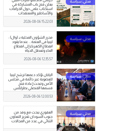
كرسي الألكسو للتراث الليبي
يعلن فتح باب المشاركة في
استكتاب علمي حول الخرافات
والأساطير والمعتقدات
الشعبية
2026-08-06 15:22:03
محرر الشؤون المحلية بـ (وال) :
ليبيا في العتمة... عندما يقود
انقطاع الكهرباء إلى انقطاع
الماء وتعطل الحياة
2026-08-06 12:35:57
اليابان تؤكد دعمها ترشح ليبيا
للعضوية غير دائمة في مجلس
الأمن وتبحث إعادة فتح
قسمها القنصلي بطرابلس
2026-08-06 12:00:53
العقوري يبحث مع وفد من
جنوب السودان تعزيز التعاون
الثنائي في عدد من المجالات