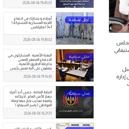
2026-08-06 19:45:01
أورلاندو يشارك في اجتماع
اللجنة العسكرية المشتركة (
3+3 ) بطرابلس .
2026-08-06 19:38:02
ة ومجلس
ستيفاني
البعثة الأممية : المشاركون في
الاجتماع المصغر المعني
بخارطة الطريق الأممية ،
قبل
يتفقون على آلية تعيين رئيس
مفوضية الانتخابات
إدارة
2026-08-06 19:16:30
.
النيابة العامة : حبس أحد أفراد
جهاز الأمن العام ، لارتكابه
واقعة تعذيب نجَمَ عنها وفاة
المواطن ( ياسر السيفاو ) .
2026-08-06 16:21:51