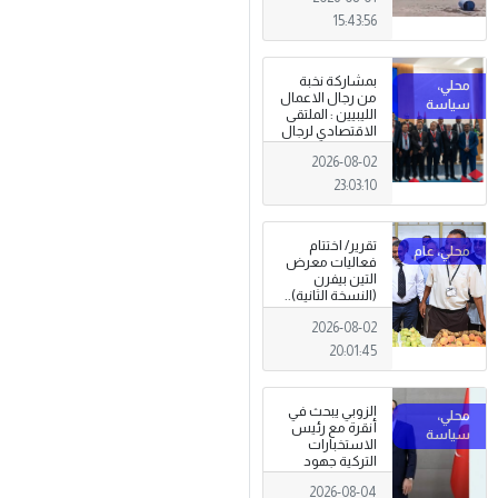
15:43:56
بمشاركة نخبة
من رجال الاعمال
الليبيين : الملتقى
الاقتصادي لرجال
الاعمال 2026
2026-08-02
تبدأ فعاليات
بمدينة سرت .
23:03:10
تقرير/ اختتام
فعاليات معرض
التين بيفرن
(النسخة الثانية)..
تظاهرة وطنية
2026-08-02
وصمود
للمزارعين في
20:01:45
وجه التغيرات
المناخية
الزوبي يبحث في
أنقرة مع رئيس
الاستخبارات
التركية جهود
توحيد المؤسسة
2026-08-04
العسكرية على