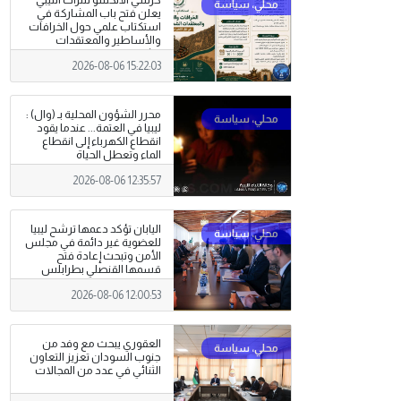
كرسي الألكسو للتراث الليبي
يعلن فتح باب المشاركة في
استكتاب علمي حول الخرافات
والأساطير والمعتقدات
الشعبية
2026-08-06 15:22:03
محرر الشؤون المحلية بـ (وال) :
ليبيا في العتمة... عندما يقود
انقطاع الكهرباء إلى انقطاع
الماء وتعطل الحياة
2026-08-06 12:35:57
اليابان تؤكد دعمها ترشح ليبيا
للعضوية غير دائمة في مجلس
الأمن وتبحث إعادة فتح
قسمها القنصلي بطرابلس
2026-08-06 12:00:53
العقوري يبحث مع وفد من
جنوب السودان تعزيز التعاون
الثنائي في عدد من المجالات