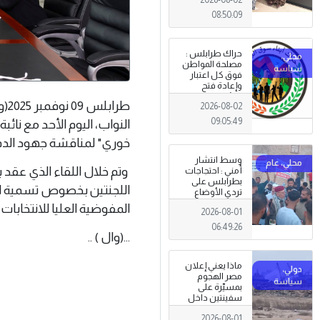
08:50:09
حراك طرابلس :
مصلحة المواطن
فوق كل اعتبار
وإعادة فتح
المؤسسات
طر
2026-08-02
جاءت استجابةً
للإرادة الشعبية
09:05:49
النواب، اليوم الأحد مع نائ
خوري" لمناقشة جهود الدفع 
وسط انتشار
وتم خلال اللقاء الذي عقد
أمني : احتجاجات
بطرابلس على
اللجنتين بخصوص تسمية ال
تردي الأوضاع
المعيشية وتدني
المفوضية العليا للانتخابات
2026-08-01
الخدمات العامة .
06:49:26
...(وال ) ..
ماذا يعني إعلان
مصر الهجوم
بمسيّرة على
سفينتين داخل
ميناء دمياط؟
2026-08-01
(قراءة تحليلية)