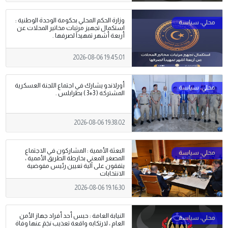
وزارة الحكم المحلي بحكومة الوحدة الوطنية :
استكمال تجهيز مرتبات مخاتير المحلات عن
أربعة أشهر تمهيداً لصرفها .
2026-08-06 19:45:01
أورلاندو يشارك في اجتماع اللجنة العسكرية
المشتركة ( 3+3 ) بطرابلس .
2026-08-06 19:38:02
البعثة الأممية : المشاركون في الاجتماع
المصغر المعني بخارطة الطريق الأممية ،
يتفقون على آلية تعيين رئيس مفوضية
الانتخابات
2026-08-06 19:16:30
النيابة العامة : حبس أحد أفراد جهاز الأمن
العام ، لارتكابه واقعة تعذيب نجَمَ عنها وفاة