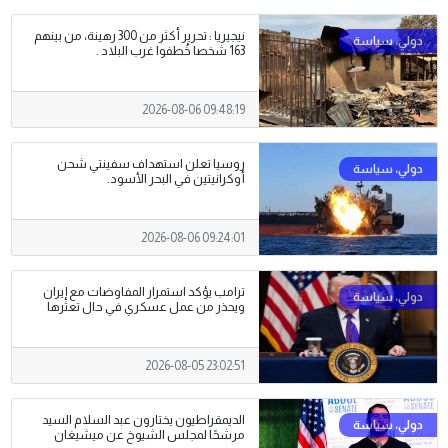
نيجيريا : تحرير أكثر من 300 رهينة، من بينهم
163 شخصا خُطفوا غرب البلاد .
2026-08-06 09:48:19
روسيا تعلن استهداف سفينتي شحن
أوكرانيتين في البحر الأسود.
2026-08-06 09:24:01
ترامب يؤكد استمرار المفاوضات مع إيران
ويحذر من عمل عسكري في حال تعثرها
2026-08-05 23:02:51
الديمقراطيون يختارون عبد السلام السيد
مرشحًا لمجلس الشيوخ عن ميشيغان