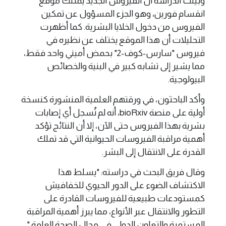
وبيّنت الدراسة أن الفيروس الجديد يمتلك موقع
انقسام فورين، وهو الجزء المسؤول عن تمكين
الفيروس من دخول الخلايا البشرية. كما أظهرت
التحليلات أن هذا الموقع يختلف عن نظيره في
فيروس "سارس-كوف-2" بحمض أميني واحد فقط،
مما يشير إلى تشابه كبير في البنية والخصائص
البيولوجية.
وأكد الباحثون، في ورقتهم العلمية المنشورة كنسخة
أولية على منصة bioRxiv، أنه لم تُسجل أي إصابات
بشرية بهذا الفيروس حتى الآن، إلا أن النتائج تؤكد
أهمية مراقبة الفيروسات الحيوانية التي قد تملك
القدرة على الانتقال إلى البشر.
وقال فريق البحث في دراسته: "يسلط هذا
الاكتشاف الضوء على الدور الحيوي للخفافيش
كمستودعات طبيعية للفيروسات القادرة على
التطور والانتقال عبر الأنواع، مما يبرز أهمية المراقبة
المستمرة والتعاون الدولي في مجال الصحة العامة."