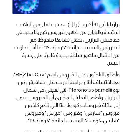
برازيليا في 31 أكتوبر ( وال) – حذر علماء من الولايات
المتحدة واليابان من ظهور فيروس كورونا جديد في
خفافيش البرازيل، يحمل تشابهًا ملحوظًا مع
الفيروس المسبب لجائحة "كوفيد-19"، ما أثار مخاوف
من احتمال ظهور سلالة جديدة قادرة على إصابة
البشر.
وأطلق الباحثون على الفيروس اسم "BRZ batCoV"،
بعد اكتشافه أثناء دراسة أُجريت على خفافيش من
نوع Pteronotus parnellii التي تعيش في شمال
البرازيل. وأظهر التحليل المخبري أن الفيروس ينتمي
إلى عائلة فيروسات كورونا بيتا التي تضم كلًا من
فيروس "سارس" وفيروس "ميرس" وفيروس
"سارس-كوف-2" المسبب لجائحة "كوفيد-19".