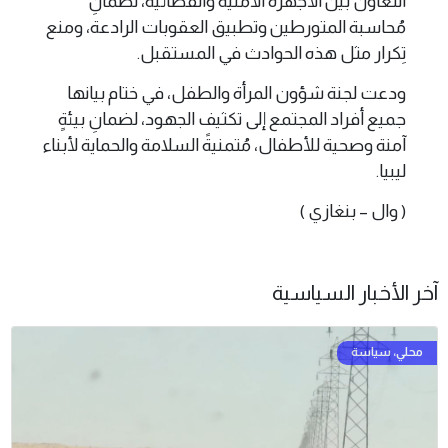
التعاون بين الأجهزة الأمنية والقضائية، لضمانِ
مُحاسبة المتورطين وتطبيق العقوبات الرادعة، ومنع
تِكرار مثل هذه الحوادث في المستقبل.
ودعت لجنة شؤون المرأة والطفل، في ختام بيانها
جميع أفراد المجتمع إلى تكثيف الجهود، لضمانِ بيئةٍ
آمنة وصحية للأطفال، مُتمنيةً السلامة والحماية لأبناء
ليبيا.
( وال – بنغازي )
آخر الأخبار السياسية