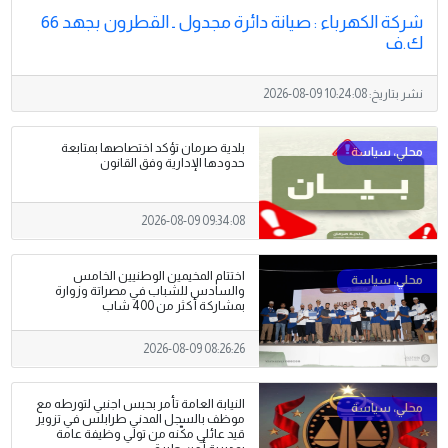
شركة الكهرباء : صيانة دائرة مجدول ـ القطرون بجهد 66
ك.ف
نشر بتاريخ:
2026-08-09 10:24:08
بلدية صرمان تؤكد اختصاصها بمتابعة
حدودها الإدارية وفق القانون
2026-08-09 09:34:08
اختتام المخيمين الوطنيين الخامس
والسادس للشباب في مصراتة وزوارة
بمشاركة أكثر من 400 شاب
2026-08-09 08:26:26
النيابة العامة تأمر بحبس اجنبي لتورطه مع
موظف بالسجل المدني طرابلس في تزوير
قيد عائلي مكّنه من تولي وظيفة عامة