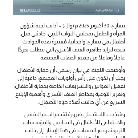
بنغازي 30 أكتوبر 2025 م (وال) – أدانت لجنة شؤون
المرأة والطفل بمجلس النواب الليبي، حادثتي قتل
أطفال في بنغازي واجدابيا، مُعتبرةً هذه الحوادث
نتيجة لتزايد ظاهرة العنف الأسري التي تتطلب تحركًا
عاجلًا وفاعلًا من جميع الجهات المختصة.
وأوضحت اللجنة، في بيان رسمي، أن حماية الأطفال
يجب أن تكون على رأس أولويات المجتمع، داعيةً إلى
تفعيل القوانين والتشريعات الخاصة بحمايةِ الأطفال،
وتعزيز التوعية بمخاطر العنف الأسري وأهمية الإبلاغ
السريع عن أي حالات تُهدّد حياة الأطفال.
وشدّدت اللجنة على ضرورة تقديم الدعم النفسي
والاجتماعي للأطفال في المدارس والمؤسسات
التربوية، ودور المساجد في هذا الإطار، إلى جانب