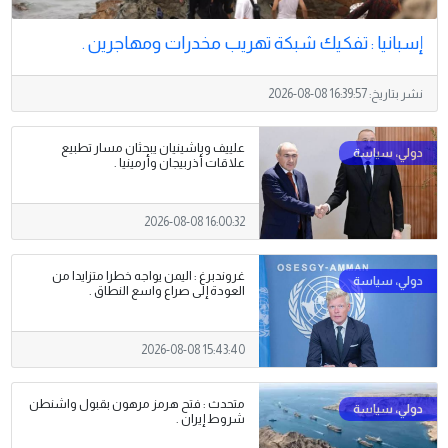
إسبانيا : تفكيك شبكة تهريب مخدرات ومهاجرين .
نشر بتاريخ:
2026-08-08 16:39:57
علييف وباشينيان يبحثان مسار تطبيع
علاقات أذربيجان وأرمينيا .
2026-08-08 16:00:32
غروندبرغ : اليمن يواجه خطرا متزايدا من
العودة إلى صراع واسع النطاق .
2026-08-08 15:43:40
متحدث : فتح هرمز مرهون بقبول واشنطن
شروط إيران .