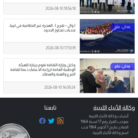
2026-08-10 18:56:18
( وال – تقرير ) : الهجرة غير النظامية في ليبيا..
تحديات تتجاوز الحدود
2026-08-10 17:53:39
وكيل وزارة الثقافة تقوم بزيارة للهيئة
الوطنية العامة لزراعة الاعضاء دعما لثقافة
التبرع والهبة والعطاء .
2026-08-10 16:09:24
وكالة الأنباء الليبية
تابعنا
أنشئت وكالة الأنباء الليبية
بموجب القرار رقم 17 لسنة 1964
الصادر بتاريخ
1 أكتوبر 1964
تحت
اسم وكالة الأنباء الليبية .