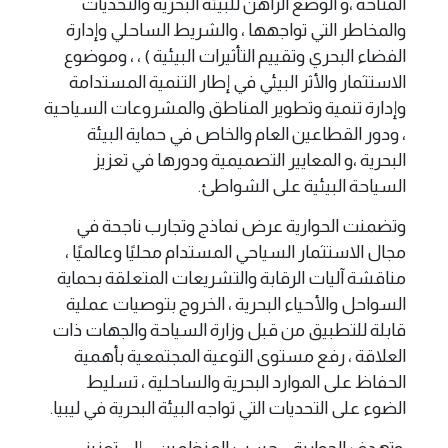
المتاحة ،و الوضع الراهن للبيئة البحرية والتحديات
والمخاطر التي تواجهها ، والشريط الساحلي وإدارة
الفضاء البحري وتقييم التأثيرات البيئية ) ، ، وموضوع
الاستثمار والأثر البيئي في إطار التنمية المستدامة
وإدارة تنمية وتطوير المناطق والمشروعات السياحية
، ودور القطاعين العام والخاص في حماية البيئة
البحرية ،و المعايير التصميمية ودورها في تعزيز
السياحة البيئية على الشواطئ.
وتضمنت الحوارية عرض نماذج وتجارب ناجحة في
مجال الاستثمار السياحي المستدام محليًا وعالميًا ،
مناقشة آليات الرقابة والتشريعات المتعلقة بحماية
السواحل والأحياء البحرية ، الخروج بتوصيات عملية
قابلة للتطبيق من قبل وزارة السياحة والجهات ذات
العلاقة ، رفع مستوى التوعية المجتمعية بأهمية
الحفاظ على الموارد البحرية والساحلية ، تسليط
الضوء على التحديات التي تواجه البيئة البحرية في ليبيا.
وتهدف الحوارية – حسب المنظمين – إلى تعزيز