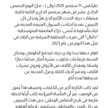
طرابلس، 11 سبتمبر 2025 ( وال ) – تحلّ اليوم الخميس
الحادي عشر من شهر سبتمبر الذكرى الثانية لكارثة
فيضانات درنة، الحدث الأليم الذي هزّ وجدان كل
الليبيين، بعدما اجتاحت السيول العنيفة المدينة في
ليلة مأساوية لا تُنسى، جرّاء العاصفة المتوسطية
"دانيال" التي ضربت المنطقة الشرقية من البلاد في
مثل هذا اليوم من عام 2023.
انهار حينها سدا وادي درنة، ليندفع الطوفان ويجتاح
المدينة بارتفاعات تجاوزت عشرة أمتار، مخلفًا دمارًا
واسعًا، وفقدان الآلاف من الأرواح، ونزوح عشرات
الآلاف، وتدمير أحياء كاملة، وعزل المدينة عن
محيطها لعدة أيام.
لقد كانت الكارثة أكبر من الكلمات، ومشهدها أعمق
من الوصف، غير أن المأساة المروّعة كانت أيضًا لحظة
فارقة في تاريخ التضامن الوطني، حين هبّ الليبيون
من كل المدن والمناطق، يتسابقون لإغاثة أهلهم