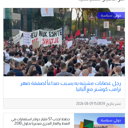
رجل عصابات مشتبه به يسبب صداعاً لصفقة صهر
ترامب كوشنر مع ألبانيا .
نشر بتاريخ:
2026-08-09 15:08:59
خطط لجذب 57 مليار دولار استثمارات في
النفط والغاز البحري بنيجيريا بحلول 2030 .