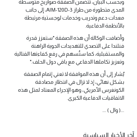
وبحسب البيان، تتضمن الصفقة صواريخ متوسطة
المدى متطورة من طراز AIM-120D-3، إلى جانب
معدات دعم وتدريب وخدمات لوجستية مرتبطة
بالأنظمة الدفاعية.
وأضافت الوكالة أن هذه الصفقة "ستعزز قدرة
فنلندا على التصدي للتهديدات الجوية الراهنة
والمستقبلية، كما ستُسهم في رفع كفاءتها القتالية
وتعزيز تكاملها الدفاعي مع باقي دول الحلف."
يُشار إلى أن هذه الموافقة لا تعني إتمام الصفقة
بشكل نهائي، إذ لا تزال في انتظار مصادقة
الكونغرس الأمريكي، وهو الإجراء المعتاد لمثل هذه
الاتفاقيات الدفاعية الكبرى.
....( وال ) ....
آخر الأخبار السياسية