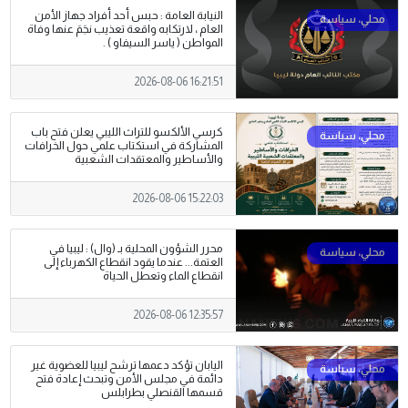
النيابة العامة : حبس أحد أفراد جهاز الأمن
العام ، لارتكابه واقعة تعذيب نجَمَ عنها وفاة
المواطن ( ياسر السيفاو ) .
2026-08-06 16:21:51
كرسي الألكسو للتراث الليبي يعلن فتح باب
المشاركة في استكتاب علمي حول الخرافات
والأساطير والمعتقدات الشعبية
2026-08-06 15:22:03
محرر الشؤون المحلية بـ (وال) : ليبيا في
العتمة... عندما يقود انقطاع الكهرباء إلى
انقطاع الماء وتعطل الحياة
2026-08-06 12:35:57
اليابان تؤكد دعمها ترشح ليبيا للعضوية غير
دائمة في مجلس الأمن وتبحث إعادة فتح
قسمها القنصلي بطرابلس