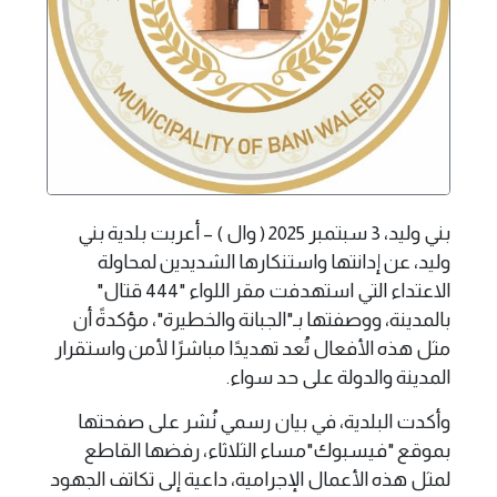
بني وليد، 3 سبتمبر 2025 ( وال ) – أعربت بلدية بني
وليد، عن إدانتها واستنكارها الشديدين لمحاولة
الاعتداء التي استهدفت مقر اللواء "444 قتال"
بالمدينة، ووصفتها بـ"الجبانة والخطيرة"، مؤكدةً أن
مثل هذه الأفعال تُعد تهديدًا مباشرًا لأمن واستقرار
المدينة والدولة على حد سواء.
وأكدت البلدية، في بيان رسمي نُشر على صفحتها
بموقع "فيسبوك"مساء الثلاثاء، رفضها القاطع
لمثل هذه الأعمال الإجرامية، داعية إلى تكاتف الجهود