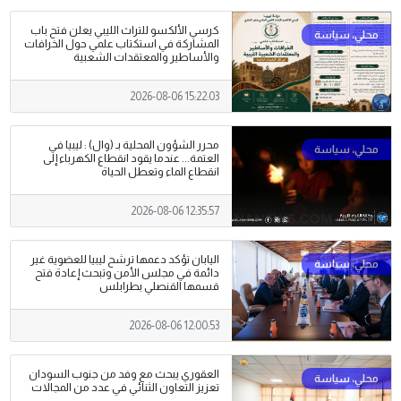
كرسي الألكسو للتراث الليبي يعلن فتح باب
المشاركة في استكتاب علمي حول الخرافات
والأساطير والمعتقدات الشعبية
2026-08-06 15:22:03
محرر الشؤون المحلية بـ (وال) : ليبيا في
العتمة... عندما يقود انقطاع الكهرباء إلى
انقطاع الماء وتعطل الحياة
2026-08-06 12:35:57
اليابان تؤكد دعمها ترشح ليبيا للعضوية غير
دائمة في مجلس الأمن وتبحث إعادة فتح
قسمها القنصلي بطرابلس
2026-08-06 12:00:53
العقوري يبحث مع وفد من جنوب السودان
تعزيز التعاون الثنائي في عدد من المجالات