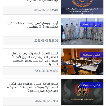
أربعة أشهر تمهيداً لصرفها .
2026-08-06 19:45:01
أورلاندو يشارك في اجتماع اللجنة العسكرية
المشتركة ( 3+3 ) بطرابلس .
2026-08-06 19:38:02
البعثة الأممية : المشاركون في الاجتماع
المصغر المعني بخارطة الطريق الأممية ،
يتفقون على آلية تعيين رئيس مفوضية
الانتخابات
2026-08-06 19:16:30
النيابة العامة : حبس أحد أفراد جهاز الأمن
العام ، لارتكابه واقعة تعذيب نجَمَ عنها وفاة
المواطن ( ياسر السيفاو ) .
2026-08-06 16:21:51