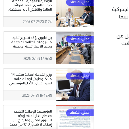
الجمعية العمومية للمحفظة
طويلة المدى تعتمد القوائم
الجمركية
المالية وتناقش أداء المحفظة.
2 ألف دينار ليبي، بينما
2026-07-29 20:31:24
ى الموديلات الأقل من
بن غلبون يؤكد تسريع تنفيذ
مشروعات الطاقة المتجددة
يلات
ودعم الاستراتيجية الوطنية
2026-07-29 17:26:58
وزير الخدمة المدنية يعتمد 14
ملاكًا وظيفيًا لجهات عامة
لتعزيز كفاءة الأداء المؤسسي
2026-07-29 16:42:48
المؤسسة الوطنية للنفط:
معظم الغاز المنتج يُوجَّه
للسوق المحلي وما يُضخ إلى
إيطاليا لا يتجاوز 10% من حصة
الشريك