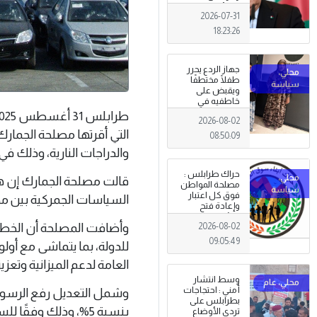
الجزائري يعلن
2026-07-31
الحداد .
18:23:26
جهاز الردع يحرر
طفلًا مختطفًا
ويقبض على
خاطفيه في
طرابلس
2026-08-02
التي أقرتها مصلحة الجمارك
08:50:09
والدراجات النارية، وذلك ف
حراك طرابلس :
قالت مصلحة الجمارك إن هذا
مصلحة المواطن
فوق كل اعتبار
السياسات الجمركية بين مخت
وإعادة فتح
المؤسسات
وأضافت المصلحة أن الخطوة
2026-08-02
جاءت استجابةً
للإرادة الشعبية
09:05:49
للدولة، بما يتماشى مع أولو
العامة لدعم الميزانية وتعزي
وسط انتشار
أمني : احتجاجات
بطرابلس على
بنسبة 5%، وذلك وفقًا للسعر الأساسي لكل فئة.
تردي الأوضاع