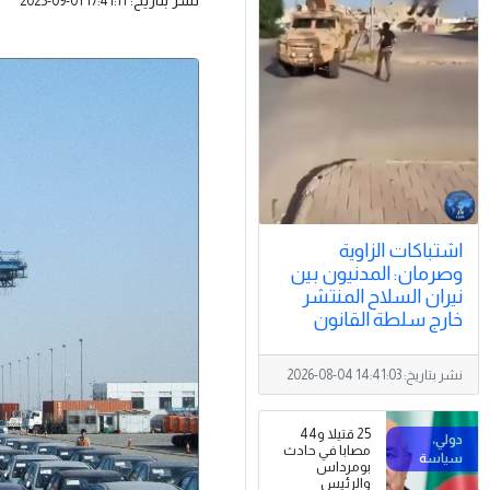
2025-09-01 17:41:11
اشتباكات الزاوية
وصرمان: المدنيون بين
نيران السلاح المنتشر
خارج سلطة القانون
نشر بتاريخ:
2026-08-04 14:41:03
25 قتيلا و44
مصابا في حادث
بومرداس
والرئيس