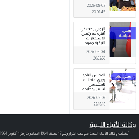
تظاهرة وطنية
2026-08-02
وصمود
للمزارعين في
20:01:45
وجه التغيرات
المناخية
الزوبي يبحث في
أنقرة مع رئيس
الاستخبارات
التركية جهود
توحيد المؤسسة
2026-08-04
العسكرية على
أسس مهنية
20:32:53
ووطنية،
المجلس البلدي
يجري امتحانات
للمتقدمين
لشغل وظيفة
مختار محلة .
2026-08-03
22:18:16
وكالة الأنباء الليبية
أنشئت وكالة الأنباء الليبية بموجب القرار رقم 17 لسنة 1964 الصادر بتاريخ
1 أكتوبر 1964