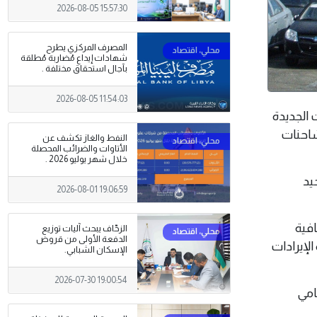
2026-08-05 15:57:30
المصرف المركزي يطرح
شهادات إيداع مُضاربة مُطلقة
بآجال استحقاق مختلفة .
2026-08-05 11:54:03
لات الجديدة
شاحنات
النفط والغاز تكشف عن
الأتاوات والضرائب المحصلة
خلال شهر يوليو 2026 .
يد
2026-08-01 19:06:59
فية
الزحّاف يبحث آليات توزيع
الدفعة الأولى من قروض
لإيرادات
الإسكان الشبابي.
2026-07-30 19:00:54
دفع الأمامي