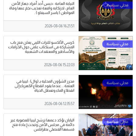
النيابة العامة : حبس أحد أفراد جهاز الأمن
العام ، لارتكابه واقعة تعذيب نجَمَ عنها وفاة
المواطن ( ياسر السيفاو ) .
2026-08-06 16:21:51
كرسي الألكسو للتراث الليبي يعلن فتح باب
المشاركة في استكتاب علمي حول الخرافات
والأساطير والمعتقدات الشعبية
2026-08-06 15:22:03
محرر الشؤون المحلية بـ (وال) : ليبيا في
العتمة... عندما يقود انقطاع الكهرباء إلى
انقطاع الماء وتعطل الحياة
2026-08-06 12:35:57
اليابان تؤكد دعمها ترشح ليبيا للعضوية غير
دائمة في مجلس الأمن وتبحث إعادة فتح
قسمها القنصلي بطرابلس