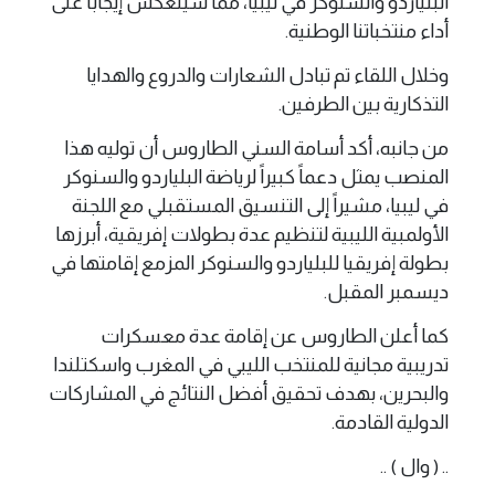
البلياردو والسنوكر في ليبيا، مما سينعكس إيجاباً على
أداء منتخباتنا الوطنية.
وخلال اللقاء تم تبادل الشعارات والدروع والهدايا
التذكارية بين الطرفين.
من جانبه، أكد أسامة السني الطاروس أن توليه هذا
المنصب يمثل دعماً كبيراً لرياضة البلياردو والسنوكر
في ليبيا، مشيراً إلى التنسيق المستقبلي مع اللجنة
الأولمبية الليبية لتنظيم عدة بطولات إفريقية، أبرزها
بطولة إفريقيا للبلياردو والسنوكر المزمع إقامتها في
ديسمبر المقبل.
كما أعلن الطاروس عن إقامة عدة معسكرات
تدريبية مجانية للمنتخب الليبي في المغرب واسكتلندا
والبحرين، بهدف تحقيق أفضل النتائج في المشاركات
الدولية القادمة.
.. ( وال ) ..