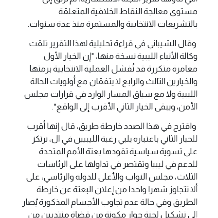
مستوى معالجة النقاط الخلافية المتعلقة
بالتشريعات الانتخابية والمستمرة منذ عدة سنوات.
وقال الشيباني في قراءة تحليلية لهذا التقرير تلقت
وكالة الأنباء الليبية نسخة منها، "إن الخيار الأول
مغامرة متكررة قد تُفشل العملية الانتخابية برمتها
والخيارين الثالث والرابع لا يتفقان مع أولويات الحالة
الليبية ولا مع سياق المسار الوارد في قرارات مجلس
الأمن، ويبقى الخيار الثاني الأقرب إلى الواقع".
واقترح في هذا الصدد خارطة طريق، قال إنها أقرب
للخيار الثاني باعتباره يلبي رغبة الليبيين في ال، ترتكز
على تسوية سياسية تقودها بعثة الأمم المتحدة
للدعم في ليبيا وتقتصر في تداولها على الرئاسات
الثلاث، مجلس النواب والأعلى للدولة والرئاسي، على
ألا تتجاوز شهرا واحدا من إعلان البعثة عن خارطة
الطريق وفي حالة عدم تجاوب الأجسام المذكورة يُصار
إلى تشكيل لجنة حوار مكونة من قضاة منتدبين من