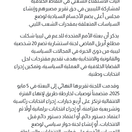
آليات الاستفتاء الشعبي في النقاط الخلافية
لمشاركة الليبيين في حق تقرير مصيرهم وإنشاء
مجلس أعلى يضم الأجسام السيادية لوضع
السياسات المتعلقة بمقدرات الشعب الليبي.
يذكر أن بعثة الأمم المتحدة للدعم في ليبيا شكلت
مطلع أبريل الماضي لجنة استشارية تضم 20 شخصية
ليبية من ذوي الخبرة في المجالات السياسية
والقانونية والانتخابية بهدف تقديم مقترحات لحل
القضايا الخلافية في العملية السياسية، وتمكين إجراء
انتخابات وطنية.
وقدمت اللجنة تقريرها النهائي إلى البعثة في 5 مايو
2025، متضمناً توصيات لخارطة طريق لإنهاء الفترة
الانتقالية ترتكز على أربع خيارات، إجراء انتخابات رئاسية
وتشريعية متزامنة، أو إجراء انتخابات برلمانية أولاً ثم
اعتماد دستور دائم، أو اعتماد دستور دائم قبل
الانتخابات، أو إنشاء لجنة حوار سياسي لوضع
اللمسات الأخيرة على قوانين الانتخابات والسلطة