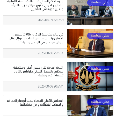
وزارة الحكم المحلي تبحث المؤسسة الألمانية
للتعاون الدولي تطوير مراكز تدريب المرأة
وتعزيز دورها في التأهيل
2026-08-09 22:12:59
في بيانه بمناسبة الذكرى(86) لتأسيس
الجيش: رئيس مجلس النواب يدعو إلى بناء
جيش موحد يحمي الوطن وسيادته.
2026-08-09 21:11:34
النيابة العامة تقرر حبس أجني وملاحقة
موظف بالسجل المدني طرابلس لتزوير
تسعة أرقام وطنية
2026-08-09 20:51:11
المجلس الأعلى للقضاء يبحث أوضاع المحاكم
والجهات القضائية وابرز احتياجاتها