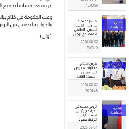
عربية يعد مساساً بجميع الد
15:43:56
وعت الحكومة في ختام بيانه
بمشاركة نخبة
والحوار بما يضمن من التوتر
من رجال الاعمال
الليبيين : الملتقى
الاقتصادي لرجال
( وال)
الاعمال 2026
2026-08-02
تبدأ فعاليات
بمدينة سرت .
23:03:10
تقرير/ اختتام
فعاليات معرض
التين بيفرن
(النسخة الثانية)..
تظاهرة وطنية
2026-08-02
وصمود
للمزارعين في
20:01:45
وجه التغيرات
المناخية
الزوبي يبحث في
أنقرة مع رئيس
الاستخبارات
التركية جهود
توحيد المؤسسة
2026-08-04
العسكرية على