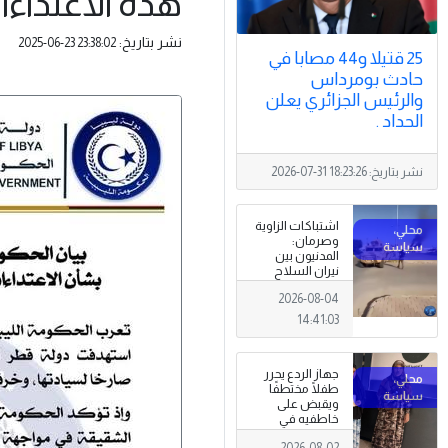
هذه الاعتداءا
نشر بتاريخ:
2025-06-23 23:38:02
25 قتيلا و44 مصابا في
حادث بومرداس
والرئيس الجزائري يعلن
الحداد .
نشر بتاريخ:
2026-07-31 18:23:26
اشتباكات الزاوية
وصرمان:
المدنيون بين
نيران السلاح
المنتشر خارج
2026-08-04
سلطة القانون
14:41:03
جهاز الردع يحرر
طفلًا مختطفًا
ويقبض على
خاطفيه في
طرابلس
2026-08-02