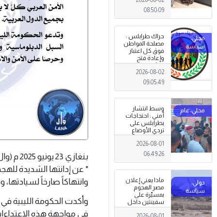
08:50:09
حراك طرابلس :
مصلحة المواطن
فوق كل اعتبار
وإعادة فتح
المؤسسات
2026-08-02
جاءت استجابةً
للإرادة الشعبية
09:05:49
وسط انتشار
أمني : احتجاجات
بطرابلس على
تردي الأوضاع
المعيشية وتدني
2026-08-01
الخدمات العامة .
06:49:26
بنغازي 3
" عن إدانتها الشديدة للهجم
وانتهاكاً صارخاً لسيادتها، و
ماذا يعني إعلان
مصر الهجوم
بمسيّرة على
وأكدت الحكومة الليبية في
سفينتين داخل
ميناء دمياط؟
في مواجهة هذه الاعتداءات،
2026-08-01
(قراءة تحليلية)