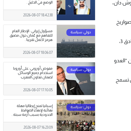
 غوش دان،
الوضع في الخليج .
2026-08-07 18:42:38
قوط أحد الصواريخ
مسؤول إيراني : الإطار العام
للتفاهم مع عُمان حول مضيق
هرمز اكتمل تقريبا .
من جهته، أعلن الحرس الثوري الإيراني انطلاق ( الموجة السابعة عشرة ) من عملية الوعد الصادق 3،
2026-08-07 18:06:07
ن “العدو
مفوض أوروبي: على أوروبا
استخدام جميع الوسائل
لضمان تعاون المغرب
لن تسمح
2026-08-07 17:10:05
إسبانيا تمنح إيطاليا مهلة
نهائية لإنهاء الضوابط
الحدودية بسبب أزمة سبتة .
2026-08-07 16:23:09