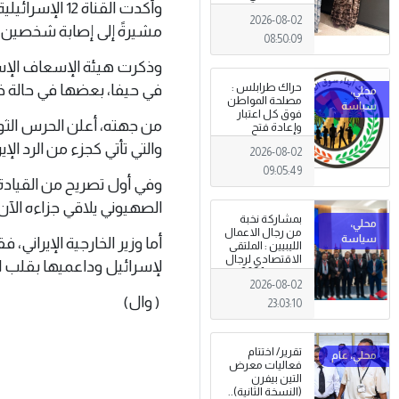
وأكدت القناة
طرابلس
2026-08-02
مشيرةً إلى إصابة شخصين ب
08:50:09
في حيفا، بعضها في حالة خ
حراك طرابلس :
مصلحة المواطن
فوق كل اعتبار
وإعادة فتح
المؤسسات
والتي تأتي كجزء من الرد الإي
2026-08-02
جاءت استجابةً
للإرادة الشعبية
09:05:49
وفي أول تصريح من القيادة ال
الصهيوني يلاقي جزاءه الآن
بمشاركة نخبة
من رجال الاعمال
أما وزير الخارجية الإيراني
الليبيين : الملتقى
الاقتصادي لرجال
لإسرائيل وداعميها بقلب ال
الاعمال 2026
2026-08-02
تبدأ فعاليات
( وال)
بمدينة سرت .
23:03:10
تقرير/ اختتام
فعاليات معرض
التين بيفرن
(النسخة الثانية)..