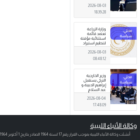
الجرائم المالية
2026-08-03
وتهديدات الأمن
القومي
18:39:28
وزارة الزراعة
تعتمد قائمة
استثنائية مؤقتة
لتنظيم استيراد
وتداول المبيدات
2026-08-03
الزراعية
08:48:12
وزير الخارجية
التركي يستقبل
إبراهيم الدبيبة،و
عبد السلام
الزوبي في أنقرة
2026-08-04
17:48:09
وكالة الأنباء الليبية
أنشئت وكالة الأنباء الليبية بموجب القرار رقم 17 لسنة 1964 الصادر بتاريخ
1 أكتوبر 1964