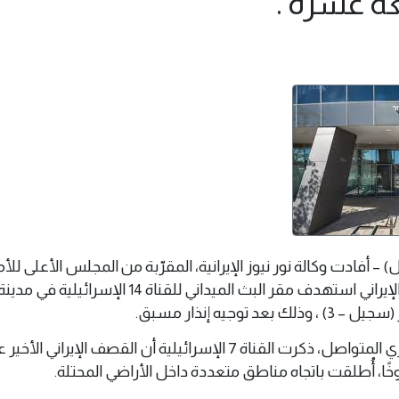
عة عشرة .
2 يونيو 2025 م (وال) – أفادت وكالة نور نيوز الإيرانية، المقرّبة من المجلس الأعلى لل
القومي، أن الحرس الثوري الإيراني استهدف مقر البث الميداني للقناة 14 الإسر
توجيه إنذار مسبق.
وفي إطار التصعيد العسكري المتواصل، ذكرت القناة 7 الإسرائيلية أن القصف الإيراني الأ