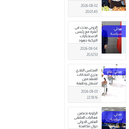
تظاهرة وطنية
2026-08-02
وصمود
للمزارعين في
20:01:45
وجه التغيرات
المناخية
الزوبي يبحث في
أنقرة مع رئيس
الاستخبارات
التركية جهود
توحيد المؤسسة
2026-08-04
العسكرية على
أسس مهنية
20:32:53
ووطنية،
المجلس البلدي
يجري امتحانات
للمتقدمين
لشغل وظيفة
مختار محلة .
2026-08-03
22:18:16
الزاوية تحتضن
فعاليات الملتقى
العلمي الدولي
حول مكافحة