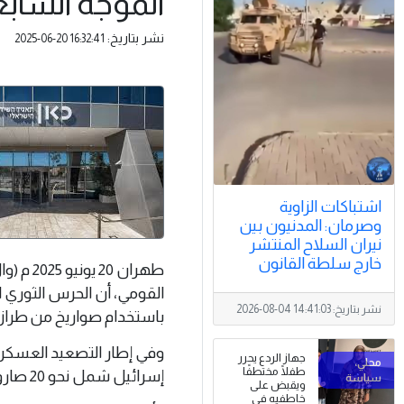
الموجة الساب
نشر بتاريخ:
2025-06-20 16:32:41
اشتباكات الزاوية
وصرمان: المدنيون بين
نيران السلاح المنتشر
خارج سلطة القانون
طهران 0
نشر بتاريخ:
2026-08-04 14:41:03
باستخدام صواريخ من طراز (سجيل – 3) ، وذلك بعد 
جهاز الردع يحرر
طفلًا مختطفًا
إسرائيل شمل نحو 20 صاروخًا، أُطلقت باتجاه مناطق متعددة داخل الأراضي المحتلة.
ويقبض على
خاطفيه في