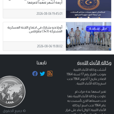
أربعة أشهر تمهيداً لصرفها .
2026-08-06 19:45:01
أورلاندو يشارك في اجتماع اللجنة العسكرية
المشتركة ( 3+3 ) بطرابلس .
2026-08-06 19:38:02
وكالة الأنباء الليبية
تابعنا
أنشئت وكالة الأنباء الليبية
بموجب القرار رقم 17 لسنة 1964
الصادر بتاريخ
1 أكتوبر 1964
تحت
اسم وكالة الأنباء الليبية .
تغير اسمها عدة مرات ثم
عاودت وكالة الأنباء الليبية بثها
تحت مسماها الذي تأسست به
عام 1964 تحت اسم ( وكالة
الأنباء الليبية ) (وال) بناء على قرار
© جميع الحقوق