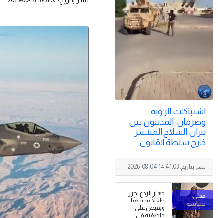
2025-06-14 16:51:07
اشتباكات الزاوية
وصرمان: المدنيون بين
نيران السلاح المنتشر
خارج سلطة القانون
نشر بتاريخ:
2026-08-04 14:41:03
جهاز الردع يحرر
طفلًا مختطفًا
ويقبض على
خاطفيه في