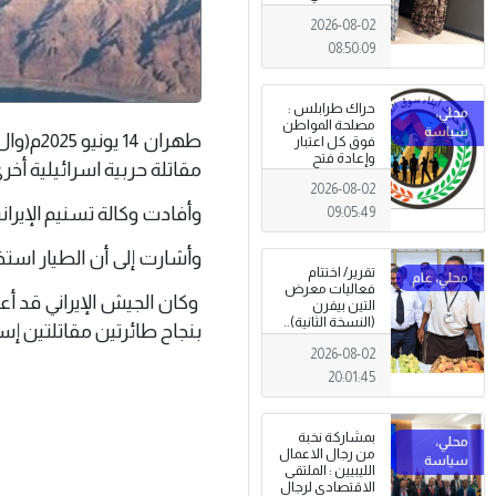
طرابلس
2026-08-02
08:50:09
حراك طرابلس :
مصلحة المواطن
طهران 4
فوق كل اعتبار
وإعادة فتح
مقاتلة حربية اسرائيلية أخرى من طراز F-35، وذلك ف
المؤسسات
2026-08-02
جاءت استجابةً
للإرادة الشعبية
وأفادت وكالة تسنيم الإيران
09:05:49
وأشارت إلى أن الطيار استخ
تقرير/ اختتام
فعاليات معرض
وكان الجيش الإيراني قد أ
التين بيفرن
(النسخة الثانية)..
بنجاح طائرتين مقاتلتين إسرائيليتين من طراز إف
تظاهرة وطنية
2026-08-02
وصمود
للمزارعين في
20:01:45
وجه التغيرات
المناخية
بمشاركة نخبة
من رجال الاعمال
الليبيين : الملتقى
الاقتصادي لرجال