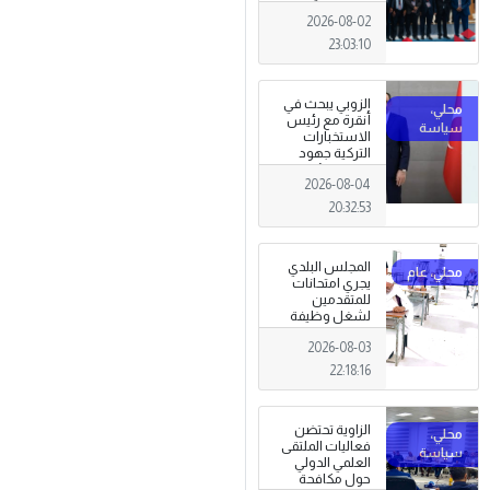
الاعمال 2026
2026-08-02
تبدأ فعاليات
بمدينة سرت .
23:03:10
الزوبي يبحث في
أنقرة مع رئيس
الاستخبارات
التركية جهود
توحيد المؤسسة
2026-08-04
العسكرية على
أسس مهنية
20:32:53
ووطنية،
المجلس البلدي
يجري امتحانات
للمتقدمين
لشغل وظيفة
مختار محلة .
2026-08-03
22:18:16
الزاوية تحتضن
فعاليات الملتقى
العلمي الدولي
حول مكافحة