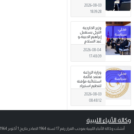
الجرائم المالية
2026-08-03
وتهديدات الأمن
القومي
18:39:28
وزير الخارجية
التركي يستقبل
إبراهيم الدبيبة،و
عبد السلام
الزوبي في أنقرة
2026-08-04
17:48:09
وزارة الزراعة
تعتمد قائمة
استثنائية مؤقتة
لتنظيم استيراد
وتداول المبيدات
2026-08-03
الزراعية
08:48:12
وكالة الأنباء الليبية
أنشئت وكالة الأنباء الليبية بموجب القرار رقم 17 لسنة 1964 الصادر بتاريخ
1 أكتوبر 1964