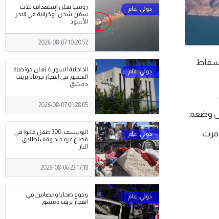
روسيا تعلن استهداف ثلاث
سفن شحن أوكرانية في البحر
الأسود
2026-08-07 10:20:52
 وإسقاط
الداخلية السورية تعلن مواصلة
التحقيق في انفجار جرمانا بريف
دمشق
2026-08-07 01:28:05
أن وضعه.
دمرت
اليونيسف: 300 طفل قتلوا في
قطاع غزة منذ وقف إطلاق
النار
2026-08-06 23:17:18
وقوع ضحايا ومصابين في
انفجار بريف دمشق