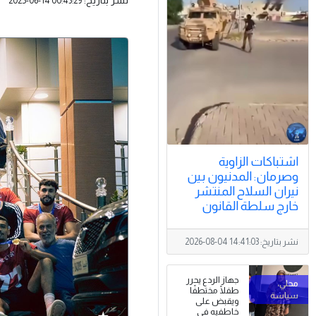
2025-06-14 00:43:29
اشتباكات الزاوية
وصرمان: المدنيون بين
نيران السلاح المنتشر
خارج سلطة القانون
نشر بتاريخ:
2026-08-04 14:41:03
جهاز الردع يحرر
طفلًا مختطفًا
ويقبض على
خاطفيه في