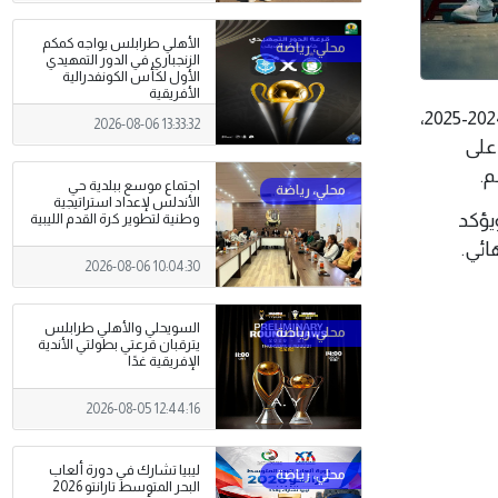
الأهلي طرابلس يواجه كمكم
الزنجباري في الدور التمهيدي
الأول لكأس الكونفدرالية
الأفريقية
البيضاء 14 يونيو 2025م(وال)- تُوّج فريق الأهلي بنغازي بلقب الدوري الليبي لكرة اليد لموسم 2024-2025،
2026-08-06 13:33:32
ريقين على
م.
اجتماع موسع ببلدية حي
الأندلس لإعداد استراتيجية
يؤكد
وطنية لتطوير كرة القدم الليبية
ائي.
2026-08-06 10:04:30
السويحلي والأهلي طرابلس
يترقبان قرعتي بطولتي الأندية
الإفريقية غدًا
2026-08-05 12:44:16
ليبيا تشارك في دورة ألعاب
البحر المتوسط تارانتو 2026