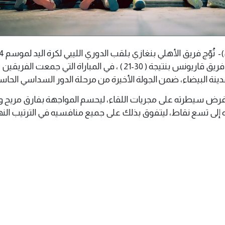
عقب فوزه المستحق على فريق قاريونس بنتيجة ( 30-21 ) ، في المباراة التي جمعت الف
دينة البيضاء، ضمن الجولة الأخيرة من مرحلة الدور السداسي الحاس
فرض سيطرته على مجريات اللقاء، ليحسم المواجهة بفارق مريح و
ده إلى تسع نقاط، ليتفوق بذلك على جميع منافسيه في الترتيب النه