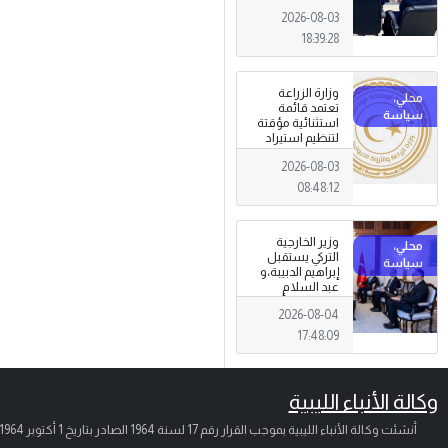
الجرائم المالية
2026-08-03
وتهديدات الأمن
القومي
18:39:28
وزارة الزراعة
تعتمد قائمة
استثنائية مؤقتة
لتنظيم استيراد
وتداول المبيدات
2026-08-03
الزراعية
08:48:12
وزير الخارجية
التركي يستقبل
إبراهيم الدبيبة،و
عبد السلام
الزوبي في أنقرة
2026-08-04
17:48:09
وكالة الأنباء الليبية
أنشئت وكالة الأنباء الليبية بموجب القرار رقم 17 لسنة 1964 الصادر بتاريخ
1 أكتوبر 1964