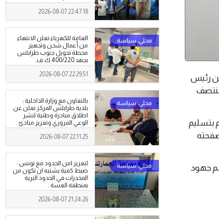
2026-08-07 22:47:18
العامة للكهرباء تعلن الانتهاء
من أعمال شحن وتجهيز
محطة تحويل جنوب طرابلس
بجهد 400/220 ك.ف.
2026-08-07 22:29:51
ة من رئيس
 منتصف
بالتعاون مع وزارة الداخلية :
بلدية طرابلس المركز تعلن عن
اطلاق مبادرة وطنية لنشر
م بتسليم
الوعي المروري وتعزيز مبادئ
السلامة على الطرق
صفحته
2026-08-07 22:11:25
لتعزيز امن الحدود مع تونس :
عم جهود
ضبط كمية يشتبه ان تكون من
المخدرات في الحدود البرية
بمنطقة العسة .
2026-08-07 21:24:26