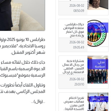
طرابلس
2026-08-02
08:50:09
حراك طرابلس :
مصلحة المواطن
فوق كل اعتبار
وإعادة فتح
طرابل
المؤسسات
2026-08-02
جاءت استجابةً
روسيا الاتحادية، "فلاديمي
للإرادة الشعبية
09:05:49
شهر أكتوبر المقبل.
بمشاركة نخبة
جاء ذلك خلال لقائه مساء ال
من رجال الاعمال
الدعوة الرسمية باسم القي
الليبيين : الملتقى
الاقتصادي لرجال
الرسمية بموقع"فيسبوك.
الاعمال 2026
2026-08-02
تبدأ فعاليات
بمدينة سرت .
وتناول اللقاء أيضاً تطورا
23:03:10
المجلس الرئاسي بهدف تثبيت
تقرير/ اختتام
...(وال)...
فعاليات معرض
التين بيفرن
(النسخة الثانية)..