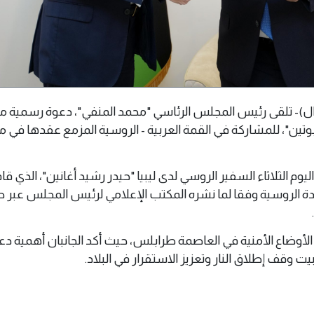
س 10 يونيو 2025 م(وال)- تلقى رئيس المجلس الرئاسي "محمد المنفي"، دعوة رسمي
ر بوتين"، للمشاركة في القمة العربية - الروسية المزمع عقدها في
يوم الثلاثاء السفير الروسي لدى ليبيا "حيدر رشيد أغانين"، الذي قا
ادة الروسية وفقا لما نشره المكتب الإعلامي لرئيس المجلس عبر 
ت الأوضاع الأمنية في العاصمة طرابلس، حيث أكد الجانبان أهمية د
 وقف إطلاق النار وتعزيز الاستقرار في البلاد.