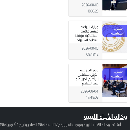
الجرائم المالية
2026-08-03
وتهديدات الأمن
القومي
18:39:28
وزارة الزراعة
تعتمد قائمة
استثنائية مؤقتة
لتنظيم استيراد
وتداول المبيدات
2026-08-03
الزراعية
08:48:12
وزير الخارجية
التركي يستقبل
إبراهيم الدبيبة،و
عبد السلام
الزوبي في أنقرة
2026-08-04
17:48:09
وكالة الأنباء الليبية
أنشئت وكالة الأنباء الليبية بموجب القرار رقم 17 لسنة 1964 الصادر بتاريخ
1 أكتوبر 1964