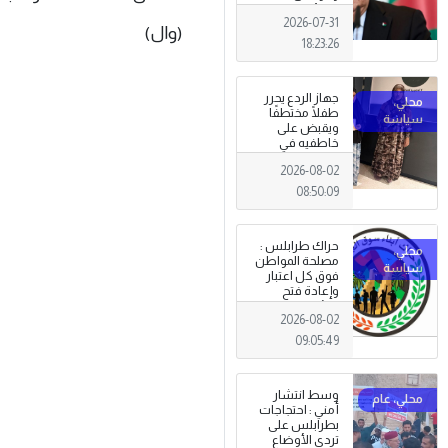
الجزائري يعلن
2026-07-31
الحداد .
(وال)
18:23:26
جهاز الردع يحرر
طفلًا مختطفًا
ويقبض على
خاطفيه في
طرابلس
2026-08-02
08:50:09
حراك طرابلس :
مصلحة المواطن
فوق كل اعتبار
وإعادة فتح
المؤسسات
2026-08-02
جاءت استجابةً
للإرادة الشعبية
09:05:49
وسط انتشار
أمني : احتجاجات
بطرابلس على
تردي الأوضاع