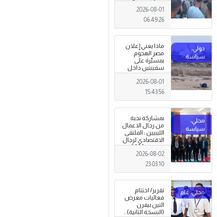
المعيشية وتدني
2026-08-01
الخدمات العامة .
06:49:26
ماذا يعني إعلان
مصر الهجوم
بمسيّرة على
سفينتين داخل
ميناء دمياط؟
2026-08-01
(قراءة تحليلية)
15:43:56
بمشاركة نخبة
من رجال الاعمال
الليبيين : الملتقى
الاقتصادي لرجال
الاعمال 2026
2026-08-02
تبدأ فعاليات
بمدينة سرت .
23:03:10
تقرير/ اختتام
فعاليات معرض
التين بيفرن
(النسخة الثانية)..