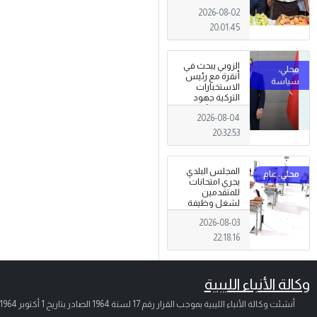
تظاهرة وطنية
2026-08-02
وصمود
للمزارعين في
20:01:45
وجه التغيرات
المناخية
الزوبي يبحث في
أنقرة مع رئيس
الاستخبارات
التركية جهود
توحيد المؤسسة
2026-08-04
العسكرية على
أسس مهنية
20:32:53
ووطنية،
المجلس البلدي
يجري امتحانات
للمتقدمين
لشغل وظيفة
مختار محلة .
2026-08-03
22:18:16
وكالة الأنباء الليبية
أنشئت وكالة الأنباء الليبية بموجب القرار رقم 17 لسنة 1964 الصادر بتاريخ
1 أكتوبر 1964