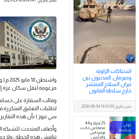
2025-05-18 00:43:47
اشتباكات الزاوية
وصرمان: المدنيون بين
واشنطن
نيران السلاح المنتشر
مزعومة لنقل سكان غزة إلى 
خارج سلطة القانون
وقالت السفارة على حسابها
نشر بتاريخ:
2026-08-04 14:41:03
لطلبات التعليق المتكررة ق
سي نيوز ) بأن هذه التقارير
25 قتيلا و44
وأضاف المتحدث للشبكة التلف
مصابا في حادث
بومرداس
تناقش هذه الخطة ، ولا جدو
والرئيس