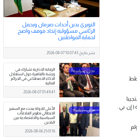
النويري يدين أحداث صرمان ويحمل
الرئاسي مسؤولية إتخاذ موقف واضح
لحماية المواطنين
نشر بتاريخ:
2026-08-07 10:07:43
الرقابة الادارية تشارك في
ورشة بالقاهرة حول استغلال
 خطط
الذكاء الاصطناعي في الجرائم
المالية
2026-08-07 01:49:41
جيبا
إن .بي .
الأعلى للدولة يبحث مع السفير
الايطالي تطوير العلاقات
السياسية والاقتصادية بين
البلدين
لم
2026-08-06 21:01:16