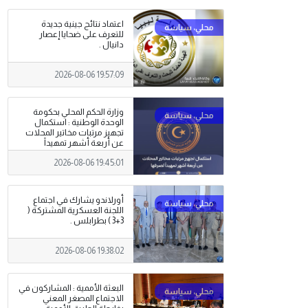
اعتماد نتائج جينية جديدة
للتعرف على ضحايا إعصار
دانيال .
2026-08-06 19:57:09
وزارة الحكم المحلي بحكومة
الوحدة الوطنية : استكمال
تجهيز مرتبات مخاتير المحلات
عن أربعة أشهر تمهيداً
لصرفها .
2026-08-06 19:45:01
أورلاندو يشارك في اجتماع
اللجنة العسكرية المشتركة (
3+3 ) بطرابلس .
2026-08-06 19:38:02
البعثة الأممية : المشاركون في
الاجتماع المصغر المعني