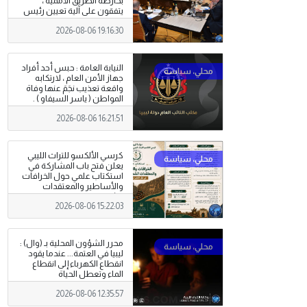
بخارطة الطريق الأممية ،
يتفقون على آلية تعيين رئيس
مفوضية الانتخابات
2026-08-06 19:16:30
النيابة العامة : حبس أحد أفراد
جهاز الأمن العام ، لارتكابه
واقعة تعذيب نجَمَ عنها وفاة
المواطن ( ياسر السيفاو ) .
2026-08-06 16:21:51
كرسي الألكسو للتراث الليبي
يعلن فتح باب المشاركة في
استكتاب علمي حول الخرافات
والأساطير والمعتقدات
الشعبية
2026-08-06 15:22:03
محرر الشؤون المحلية بـ (وال) :
ليبيا في العتمة... عندما يقود
انقطاع الكهرباء إلى انقطاع
الماء وتعطل الحياة
2026-08-06 12:35:57