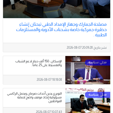
مصلحة الجمارك وجهاز الإمداد الطبي تبحثان إنشاء
حظيرة جمركية خاصة بشحنات الأدوية والمستلزمات
الطبية .
نشر بتاريخ:
2026-08-07 20:09:28
الإسكان : 150 ألف دينار لدعم الشباب
والتقسيط على 25 عاماً .
2026-08-07 18:18:08
النويري يدين أحداث صرمان ويحمل الرئاسي
مسؤولية إتخاذ موقف واضح لحماية
المواطنين
2026-08-07 10:07:43