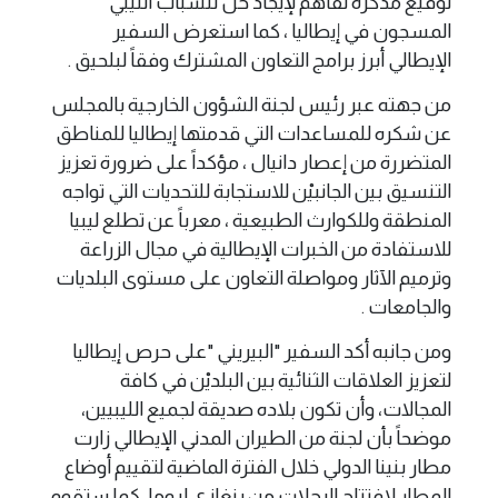
توقيع مذكرة تفاهم لإيجاد حل للشباب الليبي
المسجون في إيطاليا ، كما استعرض السفير
الإيطالي أبرز برامج التعاون المشترك وفقاً لبلحيق .
من جهته عبر رئيس لجنة الشؤون الخارجية بالمجلس
عن شكره للمساعدات التي قدمتها إيطاليا للمناطق
المتضررة من إعصار دانيال ، مؤكداً على ضرورة تعزيز
التنسيق بين الجانبيْن للاستجابة للتحديات التي تواجه
المنطقة وللكوارث الطبيعية ، معرباً عن تطلع ليبيا
للاستفادة من الخبرات الإيطالية في مجال الزراعة
وترميم الآثار ومواصلة التعاون على مستوى البلديات
والجامعات .
ومن جانبه أكد السفير "البيريني "على حرص إيطاليا
لتعزيز العلاقات الثنائية بين البلديْن في كافة
المجالات، وأن تكون بلاده صديقة لجميع الليبيين،
موضحاً بأن لجنة من الطيران المدني الإيطالي زارت
مطار بنينا الدولي خلال الفترة الماضية لتقييم أوضاع
المطار لافتتاح الرحلات من بنغازي لروما، كما ستقوم