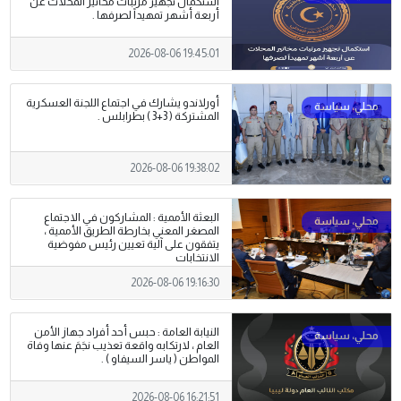
استكمال تجهيز مرتبات مخاتير المحلات عن
أربعة أشهر تمهيداً لصرفها .
2026-08-06 19:45:01
أورلاندو يشارك في اجتماع اللجنة العسكرية
المشتركة ( 3+3 ) بطرابلس .
2026-08-06 19:38:02
البعثة الأممية : المشاركون في الاجتماع
المصغر المعني بخارطة الطريق الأممية ،
يتفقون على آلية تعيين رئيس مفوضية
الانتخابات
2026-08-06 19:16:30
النيابة العامة : حبس أحد أفراد جهاز الأمن
العام ، لارتكابه واقعة تعذيب نجَمَ عنها وفاة
المواطن ( ياسر السيفاو ) .
2026-08-06 16:21:51